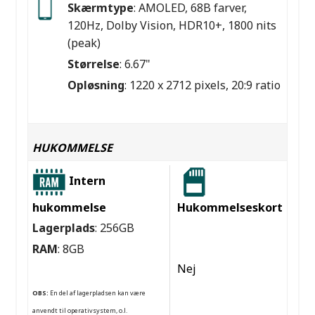
Skærmtype
: AMOLED, 68B farver,
120Hz, Dolby Vision, HDR10+, 1800 nits
(peak)
Størrelse
: 6.67"
Opløsning
: 1220 x 2712 pixels, 20:9 ratio
HUKOMMELSE
Intern
hukommelse
Hukommelseskort
Lagerplads
: 256GB
RAM
: 8GB
Nej
OBS:
En del af lagerpladsen kan være
anvendt til operativsystem, o.l.