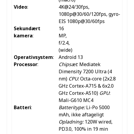
Video
:
4K@24/30fps,
1080p@30/60/120fps, gyro-
EIS 1080p@30/60fps
Sekundært
16
kamera
:
MP,
f/2.4,
(wide)
Operativsystem
:
Android 13
Processor
:
Chipsæt
: Mediatek
Dimensity 7200 Ultra (4
nm)
CPU
: Octa-core (2x2.8
GHz Cortex-A715 & 6x2.0
GHz Cortex-A510)
GPU
:
Mali-G610 MC4
Batteri
:
Batteritype:
Li-Po 5000
mAh, ikke aftageligt
Opladning:
120W wired,
PD3.0, 100% in 19 min