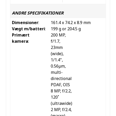
ANDRE SPECIFIKATIONER
Dimensioner
:
161.4 x 74.2 x 8.9 mm
Vægt m/batteri
:
199 g or 204.5 g
Primært
200 MP,
kamera
:
f/1.7,
23mm
(wide),
1/1.4",
0.56µm,
multi-
directional
PDAF, OIS
8 MP, f/2.2,
120˚
(ultrawide)
2 MP, f/2.4,
(macro)