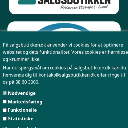
På salgsbutikken.dk anvender vi cookies for at optimere
websitet og dets funktionalitet. Vores cookies er harmløse
og krummer ikke.
Har du spørgsmål om cookies på salgsbutikken.dk kan du
henvende dig til
kontakt@salgsbutikken.dk
eller ringe til
os på 38 60 3000.
Pris og antal er først bindende når Salgsbutikken har
Nødvendige
bekræftet din ordre.
Markedsføring
Funktionelle
Forside
Firmaprofil
|
|
Statistiske