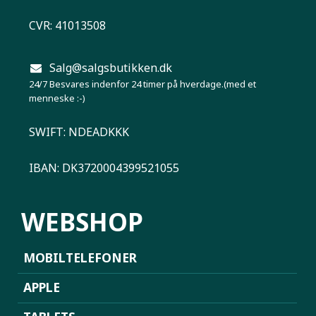
CVR: 41013508
Salg@salgsbutikken.dk
24/7 Besvares indenfor 24 timer på hverdage.(med et
menneske :-)
SWIFT: NDEADKKK
IBAN: DK3720004399521055
WEBSHOP
MOBILTELEFONER
APPLE