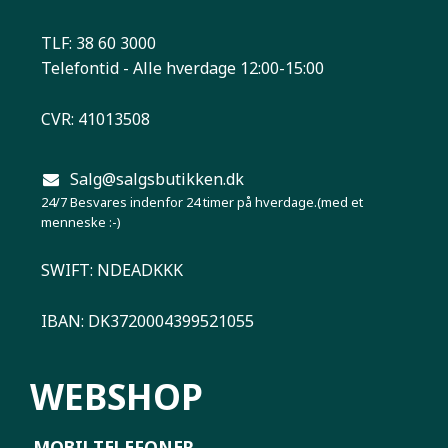
TLF: 38 60 3000
Telefontid - Alle hverdage 12:00-15:00
CVR: 41013508
Salg@salgsbutikken.dk
24/7 Besvares indenfor 24 timer på hverdage.(med et
menneske :-)
SWIFT: NDEADKKK
IBAN: DK3720004399521055
WEBSHOP
MOBILTELEFONER