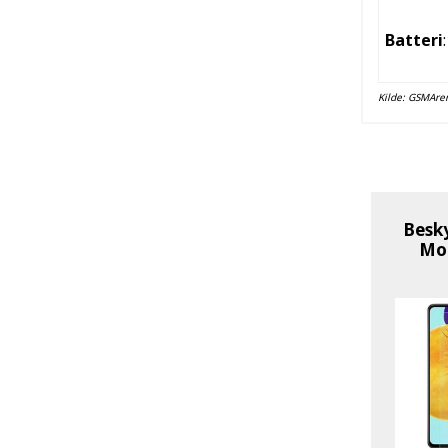
Batteri
:
Kilde:
GSMAre
Besk
Mob