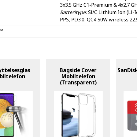
3x3.5 GHz C1-Premium & 4x2.7 GH
Batteritype:
Si/C Lithium Ion (Li
PPS, PD3.0, QC4 50W wireless 22
na
yttelsesglas
Bagside Cover
SanDis
iltelefon
Mobiltelefon
(Transparent)