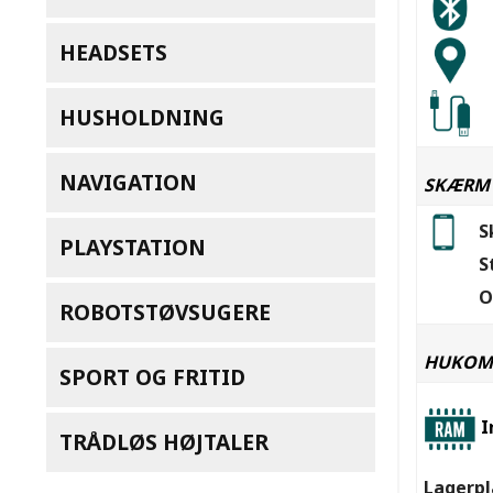
HEADSETS
HUSHOLDNING
NAVIGATION
SKÆRM
S
PLAYSTATION
S
O
ROBOTSTØVSUGERE
HUKOM
SPORT OG FRITID
I
TRÅDLØS HØJTALER
Lagerpl