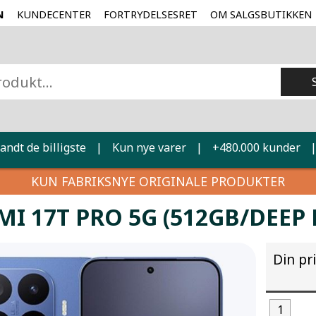
N
KUNDECENTER
FORTRYDELSESRET
OM SALGSBUTIKKEN
landt de billigste
|
Kun nye varer
|
+480.000 kunder
KUN FABRIKSNYE ORIGINALE PRODUKTER
MI 17T PRO 5G (512GB/DEEP 
Din pr