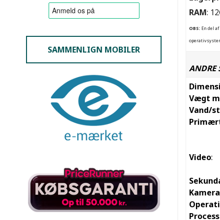
RAM
: 1
OBS:
En del af
operativsystem
SAMMENLIGN MOBILER
ANDRE 
Dimens
Vægt m
Vand/s
Primær
Video
:
Sekund
Kamera
Operat
Process