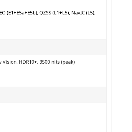
O (E1+E5a+E5b), QZSS (L1+L5), NavIC (L5),
 Vision, HDR10+, 3500 nits (peak)