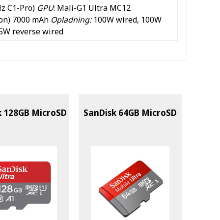
z C1-Pro)
GPU
: Mali-G1 Ultra MC12
-Ion) 7000 mAh
Opladning:
100W wired, 100W
.5W reverse wired
k 128GB MicroSD
SanDisk 64GB MicroSD