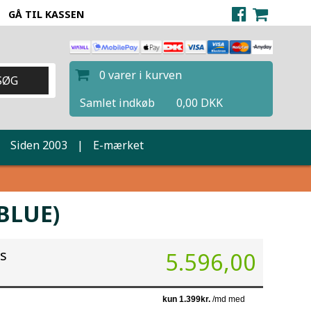
GÅ TIL KASSEN
0 varer i kurven
Samlet indkøb
0,00 DKK
|
Siden 2003
|
E-mærket
BLUE)
is
5.596,00