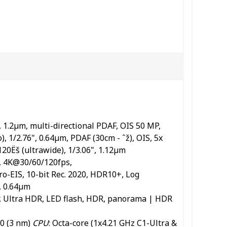
, 1.2µm, multi-directional PDAF, OIS 50 MP,
, 1/2.76", 0.64µm, PDAF (30cm - ˆž), OIS, 5x
120Ëš (ultrawide), 1/3.06", 1.12µm
), 4K@30/60/120fps,
-EIS, 10-bit Rec. 2020, HDR10+, Log
", 0.64µm
r, Ultra HDR, LED flash, HDR, panorama | HDR
0 (3 nm)
CPU
: Octa-core (1x4.21 GHz C1-Ultra &