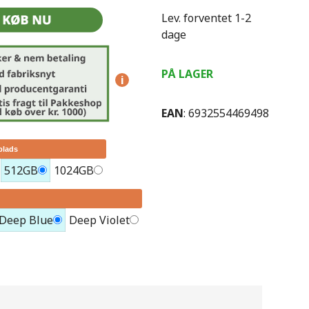
Lev. forventet 1-2
dage
PÅ LAGER
i
EAN
: 6932554469498
plads
512GB
1024GB
Deep Blue
Deep Violet