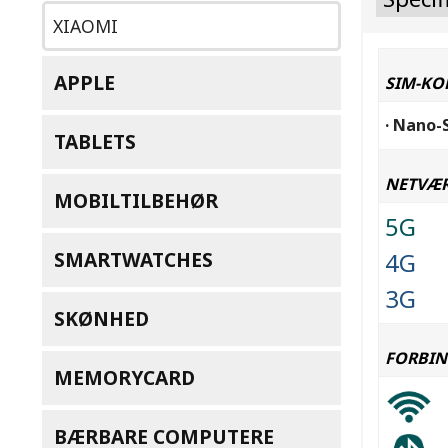
XIAOMI
APPLE
SIM-KO
· Nano-
TABLETS
NETVÆ
MOBILTILBEHØR
5G
SMARTWATCHES
4G
3G
SKØNHED
FORBIN
MEMORYCARD
BÆRBARE COMPUTERE