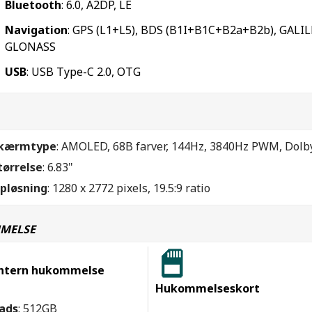
Bluetooth
: 6.0, A2DP, LE
Navigation
: GPS (L1+L5), BDS (B1I+B1C+B2a+B2b), GALILE
GLONASS
USB
: USB Type-C 2.0, OTG
kærmtype
: AMOLED, 68B farver, 144Hz, 3840Hz PWM, Dolby
tørrelse
: 6.83"
pløsning
: 1280 x 2772 pixels, 19.5:9 ratio
MELSE
ntern hukommelse
Hukommelseskort
ads
: 512GB