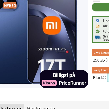
Vælg Lager
256GB
Vælg Farve
Black
ikationer
Beskrivelse