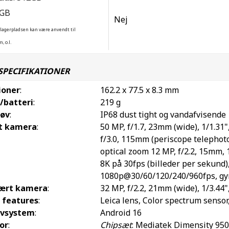
2GB
Nej
 lagerpladsen kan være anvendt til
, o.l.
SPECIFIKATIONER
ioner
:
162.2 x 77.5 x 8.3 mm
/batteri
:
219 g
tøv
:
IP68 dust tight og vandafvisende
t kamera
:
50 MP, f/1.7, 23mm (wide), 1/1.31"
f/3.0, 115mm (periscope telephoto)
optical zoom 12 MP, f/2.2, 15mm, 
8K på 30fps (billeder per sekund
1080p@30/60/120/240/960fps, gyro
ært kamera
:
32 MP, f/2.2, 21mm (wide), 1/3.44
 features
:
Leica lens, Color spectrum senso
ivsystem
:
Android 16
or
:
Chipsæt
: Mediatek Dimensity 950