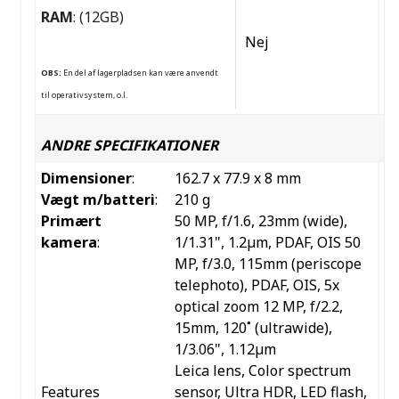
RAM
: (12GB)
Nej
OBS:
En del af lagerpladsen kan være anvendt
til operativsystem, o.l.
ANDRE SPECIFIKATIONER
Dimensioner
:
162.7 x 77.9 x 8 mm
Vægt m/batteri
:
210 g
Primært
50 MP, f/1.6, 23mm (wide),
kamera
:
1/1.31", 1.2µm, PDAF, OIS
50
MP, f/3.0, 115mm (periscope
telephoto), PDAF, OIS, 5x
optical zoom
12 MP, f/2.2,
15mm, 120˚ (ultrawide),
1/3.06", 1.12µm
Leica lens, Color spectrum
Features
sensor, Ultra HDR, LED flash,