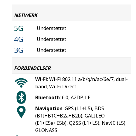
NETVÆRK
5G
Understøttet
4G
Understøttet
3G
Understøttet
FORBINDELSER
Wi-Fi
: Wi-Fi 802.11 a/b/g/n/ac/6e/7, dual-
band, Wi-Fi Direct
Bluetooth
: 6.0, A2DP, LE
Navigation
: GPS (L1+L5), BDS
(B1I+B1C+B2a+B2b), GALILEO
(E1+E5a+E5b), QZSS (L1+L5), NavIC (L5),
GLONASS