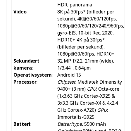
HDR, panorama
Video
:
8K på 30fps* (billeder per
sekund), 4K@30/60/120fps,
1080p@30/60/120/240/960fps,
gyro-EIS, 10-bit Rec. 2020,
HDR10+ 4K på 30fps*
(billeder per sekund),
1080p@30/60fps, HDR10+
Sekundært
32 MP, f/2.2, 21mm (wide),
kamera
:
1/3.44", 0.64µm
Operativsystem
:
Android 15
Processor
:
Chipsæt
: Mediatek Dimensity
9400+ (3 nm)
CPU
: Octa-core
(1x3.63 GHz Cortex-X925 &
3x3.3 GHz Cortex-X4 & 4x2.4
GHz Cortex-A720)
GPU
:
Immortalis-G925
Batteri
:
Batteritype:
5500 mAh
Opladning:
90W wired, PD3.0,