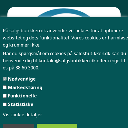
På salgsbutikken.dk anvender vi cookies for at optimere
websitet og dets funktionalitet. Vores cookies er harmløse
og krummer ikke.
Har du spørgsmål om cookies på salgsbutikken.dk kan du
henvende dig til
kontakt@salgsbutikken.dk
eller ringe til
os på 38 60 3000.
Pris og antal er først bindende når Salgsbutikken har
Nødvendige
bekræftet din ordre.
Markedsføring
Funktionelle
Forside
Firmaprofil
|
|
Statistiske
Vis cookie detaljer
Handelsbetingelser
Indkøbskurv
|
|