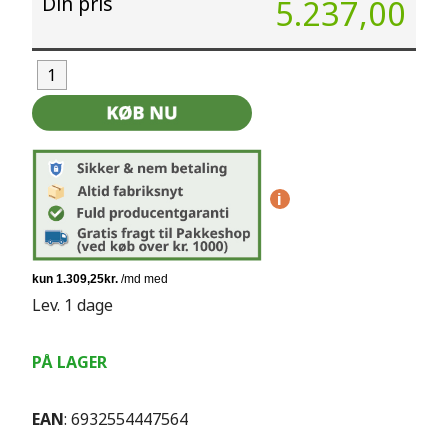
Din pris
5.237,00
i
Lev. 1 dage
PÅ LAGER
EAN
: 6932554447564