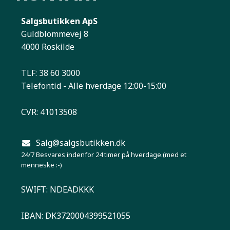
Salgsbutikken ApS
Guldblommevej 8
4000 Roskilde
TLF: 38 60 3000
Telefontid - Alle hverdage 12:00-15:00
CVR: 41013508
Salg@salgsbutikken.dk
24/7 Besvares indenfor 24 timer på hverdage.(med et
menneske :-)
SWIFT: NDEADKKK
IBAN: DK3720004399521055