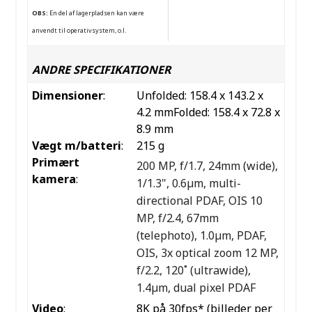
OBS:
En del af lagerpladsen kan være
anvendt til operativsystem, o.l.
ANDRE SPECIFIKATIONER
Dimensioner
:
Unfolded: 158.4 x 143.2 x
4.2 mmFolded: 158.4 x 72.8 x
8.9 mm
Vægt m/batteri
:
215 g
Primært
200 MP, f/1.7, 24mm (wide),
kamera
:
1/1.3", 0.6µm, multi-
directional PDAF, OIS
10
MP, f/2.4, 67mm
(telephoto), 1.0µm, PDAF,
OIS, 3x optical zoom
12 MP,
f/2.2, 120˚ (ultrawide),
1.4µm, dual pixel PDAF
Video
:
8K på 30fps* (billeder per