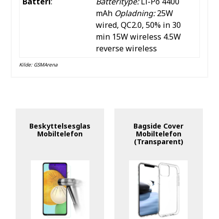
Batteri
:
Batteritype:
Li-Po 4400
mAh
Opladning:
25W
wired, QC2.0, 50% in 30
min
15W wireless
4.5W
reverse wireless
Kilde:
GSMArena
Beskyttelsesglas
Bagside Cover
Mobiltelefon
Mobiltelefon
(Transparent)