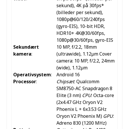
sekund), 4K på 30fps*
(billeder per sekund),
1080p@60/120/240fps
(gyro-EIS), 10-bit HDR,
HDR10+ 4K@30/60fps,
1080p@30/60fps, gyro-EIS
Sekundært
10 MP, f/2.2, 18mm
kamera
:
(ultrawide), 1.12µm
Cover
camera:
10 MP, f/2.2, 24mm
(wide), 1.12µm
Operativsystem
:
Android 16
Processor
:
Chipsæt
: Qualcomm
SM8750-AC Snapdragon 8
Elite (3 nm)
CPU
: Octa-core
(2x4.47 GHz Oryon V2
Phoenix L + 6x3.53 GHz
Oryon V2 Phoenix M)
GPU
:
Adreno 830 (1200 MHz)