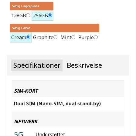
Vælg Lagerplads
128GB
256GB
Vælg Farve
Cream
Graphite
Mint
Purple
Specifikationer
Beskrivelse
SIM-KORT
Dual SIM (Nano-SIM, dual stand-by)
NETVÆRK
5G
Understøttet