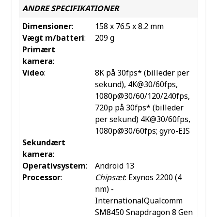
ANDRE SPECIFIKATIONER
Dimensioner
:
158 x 76.5 x 8.2 mm
Vægt m/batteri
:
209 g
Primært
kamera
:
Video
:
8K på 30fps* (billeder per
sekund), 4K@30/60fps,
1080p@30/60/120/240fps,
720p på 30fps* (billeder
per sekund) 4K@30/60fps,
1080p@30/60fps; gyro-EIS
Sekundært
kamera
:
Operativsystem
:
Android 13
Processor
:
Chipsæt
: Exynos 2200 (4
nm) -
InternationalQualcomm
SM8450 Snapdragon 8 Gen