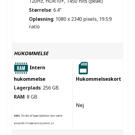
120Hz, HDR10+, 1450 nits (peak)
Størrelse
: 6.4"
Opløsning
: 1080 x 2340 pixels, 19.5:9
ratio
HUKOMMELSE
Intern
hukommelse
Hukommelseskort
Lagerplads
: 256 GB
RAM
: 8 GB
Nej
OBS:
En del af lagerpladsen kan være
anvendt til operativsystem, o.l.