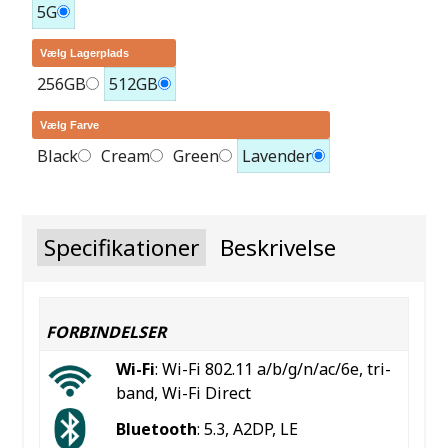
5G
Vælg Lagerplads
256GB
512GB
Vælg Farve
Black
Cream
Green
Lavender
Specifikationer
Beskrivelse
FORBINDELSER
Wi-Fi
: Wi-Fi 802.11 a/b/g/n/ac/6e, tri-
band, Wi-Fi Direct
Bluetooth
: 5.3, A2DP, LE