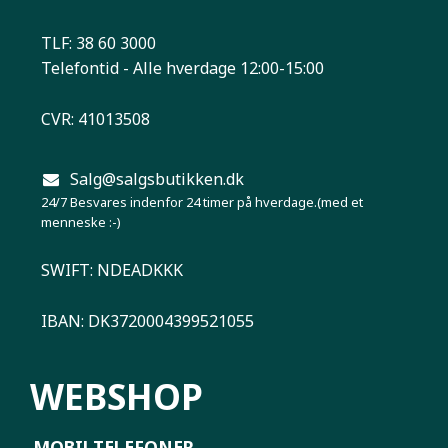
TLF: 38 60 3000
Telefontid - Alle hverdage 12:00-15:00
CVR: 41013508
Salg@salgsbutikken.dk
24/7 Besvares indenfor 24 timer på hverdage.(med et
menneske :-)
SWIFT: NDEADKKK
IBAN: DK3720004399521055
WEBSHOP
MOBILTELEFONER