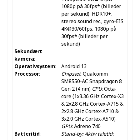
1080p på 30fps* (billeder
per sekund), HDR10+,
stereo sound rec., gyro-EIS
4K@30/60fps, 1080p på
30fps* (billeder per
sekund)
Sekundært
kamera
:
Operativsystem
:
Android 13
Processor
:
Chipsæt
: Qualcomm
SM8550-AC Snapdragon 8
Gen 2 (4 nm)
CPU
: Octa-
core (1x3.36 GHz Cortex-X3
& 2x2.8 GHz Cortex-A715 &
2x2.8 GHz Cortex-A710 &
3x2.0 GHz Cortex-A510)
GPU
: Adreno 740
Batteritid
:
Stand-by:
Aktiv taletid: