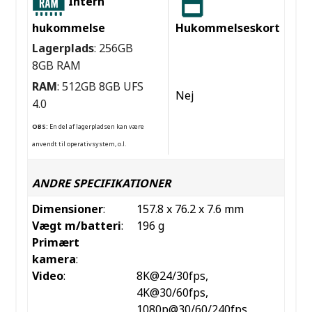
Intern
hukommelse
Hukommelseskort
Lagerplads
: 256GB
8GB RAM
RAM
: 512GB 8GB UFS
Nej
4.0
OBS:
En del af lagerpladsen kan være
anvendt til operativsystem, o.l.
ANDRE SPECIFIKATIONER
Dimensioner
:
157.8 x 76.2 x 7.6 mm
Vægt m/batteri
:
196 g
Primært
kamera
:
Video
:
8K@24/30fps,
4K@30/60fps,
1080p@30/60/240fps,