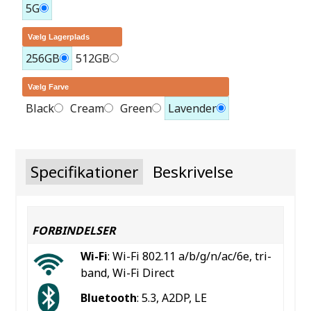
5G
Vælg Lagerplads
256GB
512GB
Vælg Farve
Black
Cream
Green
Lavender
Specifikationer
Beskrivelse
FORBINDELSER
Wi-Fi
: Wi-Fi 802.11 a/b/g/n/ac/6e, tri-
band, Wi-Fi Direct
Bluetooth
: 5.3, A2DP, LE