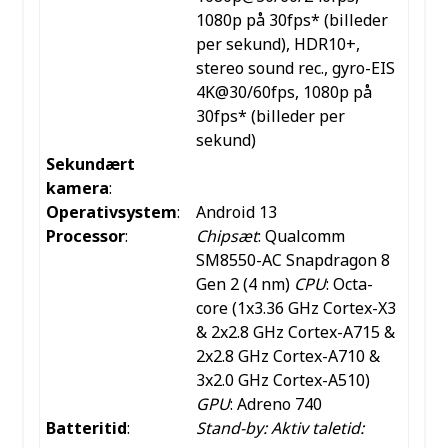
1080p på 30fps* (billeder
per sekund), HDR10+,
stereo sound rec., gyro-EIS
4K@30/60fps, 1080p på
30fps* (billeder per
sekund)
Sekundært
kamera
:
Operativsystem
:
Android 13
Processor
:
Chipsæt
: Qualcomm
SM8550-AC Snapdragon 8
Gen 2 (4 nm)
CPU
: Octa-
core (1x3.36 GHz Cortex-X3
& 2x2.8 GHz Cortex-A715 &
2x2.8 GHz Cortex-A710 &
3x2.0 GHz Cortex-A510)
GPU
: Adreno 740
Batteritid
:
Stand-by:
Aktiv taletid: