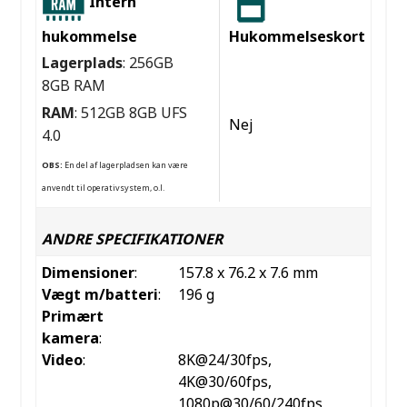
Intern
hukommelse
Hukommelseskort
Lagerplads
: 256GB
8GB RAM
RAM
: 512GB 8GB UFS
Nej
4.0
OBS:
En del af lagerpladsen kan være
anvendt til operativsystem, o.l.
ANDRE SPECIFIKATIONER
Dimensioner
:
157.8 x 76.2 x 7.6 mm
Vægt m/batteri
:
196 g
Primært
kamera
:
Video
:
8K@24/30fps,
4K@30/60fps,
1080p@30/60/240fps,