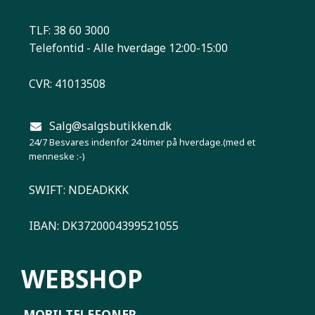
TLF: 38 60 3000
Telefontid - Alle hverdage 12:00-15:00
CVR: 41013508
Salg@salgsbutikken.dk
24/7 Besvares indenfor 24 timer på hverdage.(med et
menneske :-)
SWIFT: NDEADKKK
IBAN: DK3720004399521055
WEBSHOP
MOBILTELEFONER