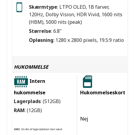
Skærmtype
: LTPO OLED, 1B farver,
120Hz, Dolby Vision, HDR Vivid, 1600 nits
(HBM), 5000 nits (peak)
Størrelse
: 6.8"
Opløsning
: 1280 x 2800 pixels, 19.5:9 ratio
HUKOMMELSE
Intern
hukommelse
Hukommelseskort
Lagerplads
: (512GB)
RAM
: (12GB)
Nej
OBS:
En del af lagerpladsen kan være