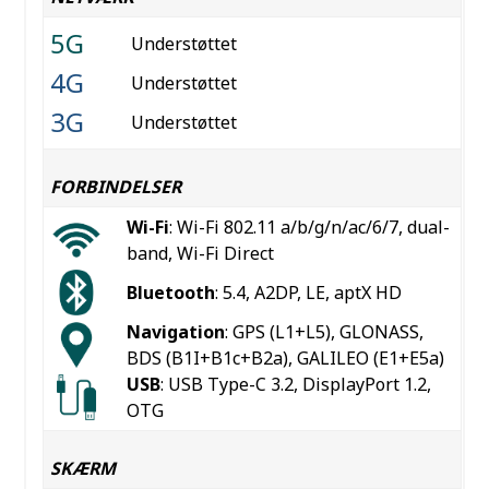
5G
Understøttet
4G
Understøttet
3G
Understøttet
FORBINDELSER
Wi-Fi
: Wi-Fi 802.11 a/b/g/n/ac/6/7, dual-
band, Wi-Fi Direct
Bluetooth
: 5.4, A2DP, LE, aptX HD
Navigation
: GPS (L1+L5), GLONASS,
BDS (B1I+B1c+B2a), GALILEO (E1+E5a)
USB
: USB Type-C 3.2, DisplayPort 1.2,
OTG
SKÆRM