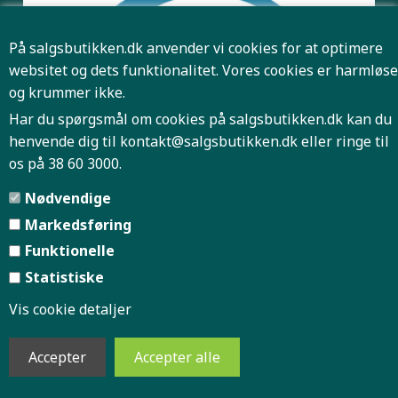
På salgsbutikken.dk anvender vi cookies for at optimere
websitet og dets funktionalitet. Vores cookies er harmløse
og krummer ikke.
Har du spørgsmål om cookies på salgsbutikken.dk kan du
henvende dig til
kontakt@salgsbutikken.dk
eller ringe til
os på 38 60 3000.
Pris og antal er først bindende når Salgsbutikken har
Nødvendige
bekræftet din ordre.
Markedsføring
Funktionelle
Forside
Firmaprofil
|
|
Statistiske
Vis cookie detaljer
Handelsbetingelser
Indkøbskurv
|
|
Køb retur label
Gå til kassen
|