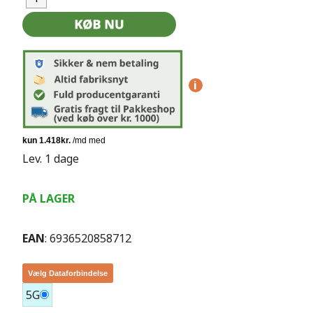
i
Lev. 1 dage
PÅ LAGER
EAN
: 6936520858712
Vælg Dataforbindelse
5G