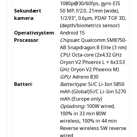
1080p@30/60fps, gyro-EIS
Sekundært
50 MP, f/2.0, 21mm (wide),
kamera
:
1/2.93", 0.6µm, PDAF
TOF 3D,
(depth/biometrics sensor)
Operativsystem
:
Android 15
Processor
:
Chipsæt
: Qualcomm SM8750-
AB Snapdragon 8 Elite (3 nm)
CPU
: Octa-core (2x4.32 GHz
Oryon V2 Phoenix L + 6x3.53
GHz Oryon V2 Phoenix M)
GPU
: Adreno 830
Batteri
:
Batteritype:
Si/C Li-Ion 5850
mAh (Global)Si/C Li-Ion 5270
mAh (Europe only)
Opladning:
100W wired,
100% in 33 min
80W
wireless, 100% in 44 min
Reverse wireless
5W reverse
wired