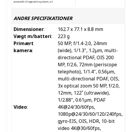
anvendt til operativsystem, o.l.
ANDRE SPECIFIKATIONER
Dimensioner
:
162.7 x 77.1 x 8.8 mm
Vægt m/batteri
:
223 g
Primært
50 MP, f/1.4-2.0, 24mm
kamera
:
(wide), 1/1.3", 1.2µm, multi-
directional PDAF, OIS
200
MP, f/2.6, 72mm (periscope
telephoto), 1/1.4", 0.56µm,
multi-directional PDAF, OIS,
3x optical zoom
50 MP, f/2.0,
12mm, 122˚ (ultrawide),
1/2.88", 0.61µm, PDAF
Video
:
4K@24/30/60fps,
1080p@24/30/60/120/240fps,
gyro-EIS, OIS, HDR, 10-bit
video 4K@30/60fps,