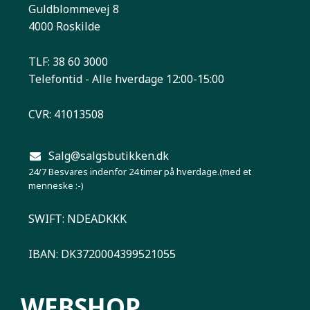
Guldblommevej 8
4000 Roskilde
TLF: 38 60 3000
Telefontid - Alle hverdage 12:00-15:00
CVR: 41013508
Salg@salgsbutikken.dk
24/7 Besvares indenfor 24 timer på hverdage.(med et
menneske :-)
SWIFT: NDEADKKK
IBAN: DK3720004399521055
WEBSHOP