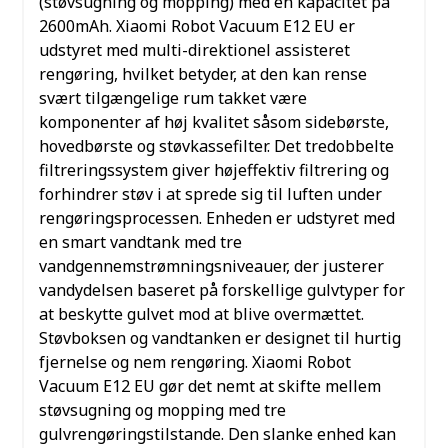
(støvsugning og mopping) med en kapacitet på
2600mAh.
Xiaomi Robot Vacuum E12 EU er
udstyret med multi-direktionel assisteret
rengøring, hvilket betyder, at den kan rense
svært tilgængelige rum takket være
komponenter af høj kvalitet såsom sidebørste,
hovedbørste og støvkassefilter. Det tredobbelte
filtreringssystem giver højeffektiv filtrering og
forhindrer støv i at sprede sig til luften under
rengøringsprocessen.
Enheden er udstyret med
en smart vandtank med tre
vandgennemstrømningsniveauer, der justerer
vandydelsen baseret på forskellige gulvtyper for
at beskytte gulvet mod at blive overmættet.
Støvboksen og vandtanken er designet til hurtig
fjernelse og nem rengøring.
Xiaomi Robot
Vacuum E12 EU gør det nemt at skifte mellem
støvsugning og mopping med tre
gulvrengøringstilstande. Den slanke enhed kan