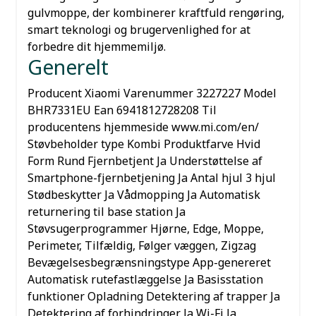
gulvmoppe, der kombinerer kraftfuld rengøring,
smart teknologi og brugervenlighed for at
forbedre dit hjemmemiljø.
Generelt
Producent
Xiaomi
Varenummer
3227227
Model
BHR7331EU
Ean
6941812728208
Til
producentens hjemmeside
www.mi.com/en/
Støvbeholder type
Kombi
Produktfarve
Hvid
Form
Rund
Fjernbetjent
Ja
Understøttelse af
Smartphone-fjernbetjening
Ja
Antal hjul
3 hjul
Stødbeskytter
Ja
Vådmopping
Ja
Automatisk
returnering til base station
Ja
Støvsugerprogrammer
Hjørne, Edge, Moppe,
Perimeter, Tilfældig, Følger væggen, Zigzag
Bevægelsesbegrænsningstype
App-genereret
Automatisk rutefastlæggelse
Ja
Basisstation
funktioner
Opladning
Detektering af trapper
Ja
Detektering af forhindringer
Ja
Wi-Fi
Ja