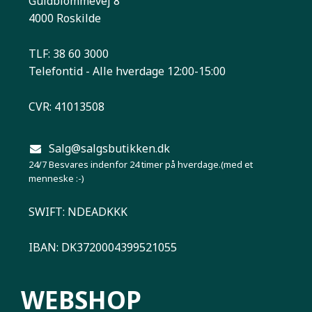
Guldblommevej 8
4000 Roskilde
TLF: 38 60 3000
Telefontid - Alle hverdage 12:00-15:00
CVR: 41013508
Salg@salgsbutikken.dk
24/7 Besvares indenfor 24 timer på hverdage.(med et
menneske :-)
SWIFT: NDEADKKK
IBAN: DK3720004399521055
WEBSHOP