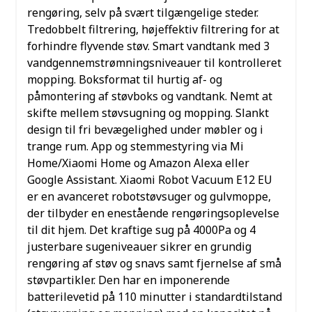
rengøring, selv på svært tilgængelige steder.
Tredobbelt filtrering, højeffektiv filtrering for at
forhindre flyvende støv.
Smart vandtank med 3
vandgennemstrømningsniveauer til kontrolleret
mopping.
Boksformat til hurtig af- og
påmontering af støvboks og vandtank.
Nemt at
skifte mellem støvsugning og mopping.
Slankt
design til fri bevægelighed under møbler og i
trange rum.
App og stemmestyring via Mi
Home/Xiaomi Home og Amazon Alexa eller
Google Assistant.
Xiaomi Robot Vacuum E12 EU
er en avanceret robotstøvsuger og gulvmoppe,
der tilbyder en enestående rengøringsoplevelse
til dit hjem. Det kraftige sug på 4000Pa og 4
justerbare sugeniveauer sikrer en grundig
rengøring af støv og snavs samt fjernelse af små
støvpartikler. Den har en imponerende
batterilevetid på 110 minutter i standardtilstand