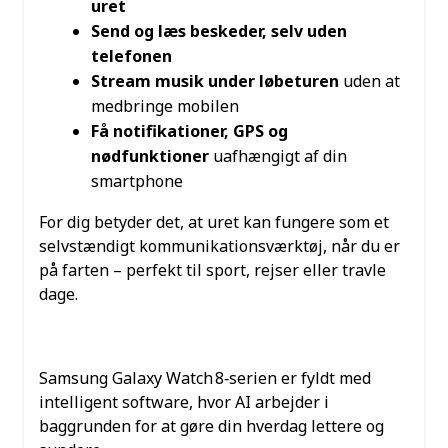
uret
Send og læs beskeder, selv uden
telefonen
Stream musik under løbeturen
uden at
medbringe mobilen
Få notifikationer, GPS og
nødfunktioner
uafhængigt af din
smartphone
For dig betyder det, at uret kan fungere som et
selvstændigt kommunikationsværktøj, når du er
på farten – perfekt til sport, rejser eller travle
dage.
AI‑DREVET INTELLIGENS TIL
HVERDAGEN
Samsung Galaxy Watch 8‑serien er fyldt med
intelligent software, hvor AI arbejder i
baggrunden for at gøre din hverdag lettere og