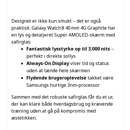
SUPER AMOLED‑SKÆRM MED
SAFIRGLAS
Designet er ikke kun smukt – det er også
praktisk. Galaxy Watch 8 40 mm 4G Graphite har
en lys og detaljeret Super AMOLED-skærm med
safirglas:
Fantastisk lysstyrke op til 3.000 nits
–
perfekt i direkte sollys
Always‑On Display
viser tid og status
uden at tænde hele skærmen
Flydende brugeroplevelse
takket være
Samsungs hurtige 3nm‑processor
Sammen med det robuste safirglas får du et ur,
der kan klare både hverdagsbrug og krævende
træning uden at gå på kompromis med
æstetikken.
BATTERI OG YDEEVNE