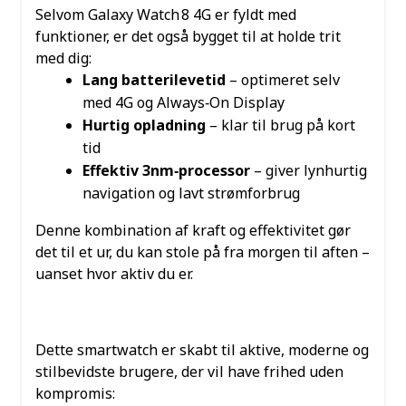
Selvom Galaxy Watch 8 4G er fyldt med
funktioner, er det også bygget til at holde trit
med dig:
Lang batterilevetid
– optimeret selv
med 4G og Always‑On Display
Hurtig opladning
– klar til brug på kort
tid
Effektiv 3nm‑processor
– giver lynhurtig
navigation og lavt strømforbrug
Denne kombination af kraft og effektivitet gør
det til et ur, du kan stole på fra morgen til aften –
uanset hvor aktiv du er.
MÅLGRUPPEN FOR GALAXY
WATCH 8 40 MM 4G GRAPHITE
Dette smartwatch er skabt til aktive, moderne og
stilbevidste brugere, der vil have frihed uden
kompromis: