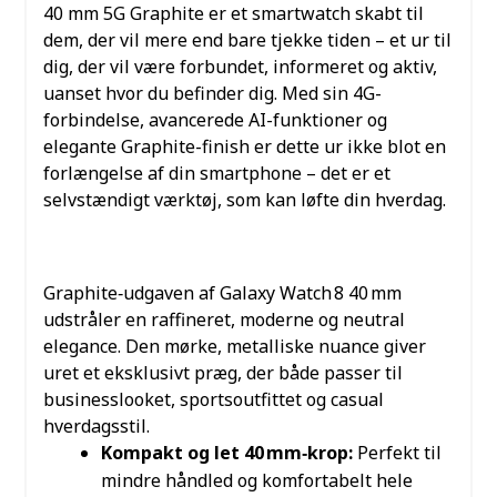
40 mm 5G Graphite er et smartwatch skabt til
dem, der vil mere end bare tjekke tiden – et ur til
dig, der vil være forbundet, informeret og aktiv,
uanset hvor du befinder dig. Med sin 4G-
forbindelse, avancerede AI-funktioner og
elegante Graphite-finish er dette ur ikke blot en
forlængelse af din smartphone – det er et
selvstændigt værktøj, som kan løfte din hverdag.
DESIGN: DISKRET LUKSUS I
GRAPHITE
Graphite‑udgaven af Galaxy Watch 8 40 mm
udstråler en raffineret, moderne og neutral
elegance. Den mørke, metalliske nuance giver
uret et eksklusivt præg, der både passer til
businesslooket, sportsoutfittet og casual
hverdagsstil.
Kompakt og let 40 mm‑krop:
Perfekt til
mindre håndled og komfortabelt hele