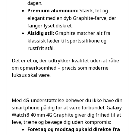
dagen.
Premium aluminium:
Stærk, let og
elegant med en dyb Graphite‑farve, der
fanger lyset diskret.
Alsidig stil:
Graphite matcher alt fra
klassisk læder til sportssilikone og
rustfrit stål.
Det er et ur, der udtrykker kvalitet uden at råbe
om opmærksomhed – præcis som moderne
luksus skal være.
4G‑FORBINDELSE – FRIHED PÅ
DIT HÅNDLED
Med 4G-understøttelse behøver du ikke have din
smartphone på dig for at være forbundet. Galaxy
Watch 8 40 mm 4G Graphite giver dig frihed til at
leve, træne og bevæge dig uden kompromis:
Foretag og modtag opkald direkte fra