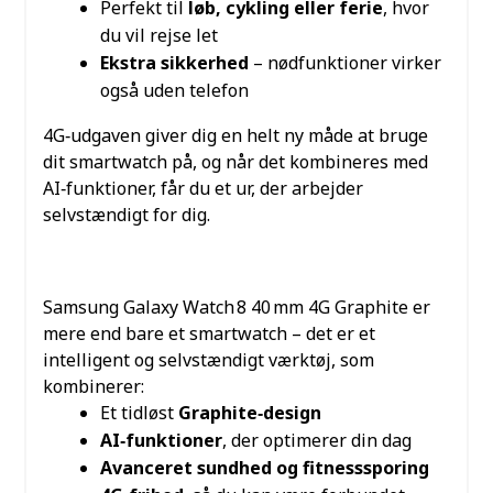
Perfekt til
løb, cykling eller ferie
, hvor
du vil rejse let
Ekstra sikkerhed
– nødfunktioner virker
også uden telefon
4G‑udgaven giver dig en helt ny måde at bruge
dit smartwatch på, og når det kombineres med
AI‑funktioner, får du et ur, der arbejder
selvstændigt for dig.
ET SMARTWATCH DER
REDEFINERER FRIHED
Samsung Galaxy Watch 8 40 mm 4G Graphite er
mere end bare et smartwatch – det er et
intelligent og selvstændigt værktøj, som
kombinerer:
Et tidløst
Graphite‑design
AI‑funktioner
, der optimerer din dag
Avanceret sundhed og fitnesssporing