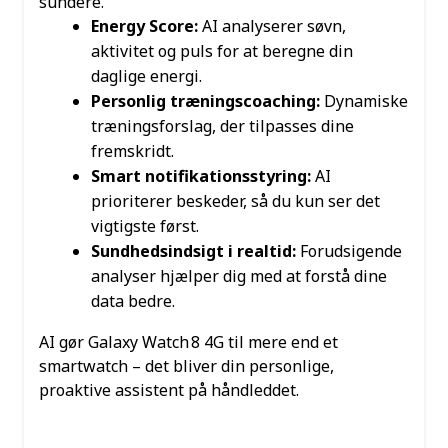
sundere.
Energy Score:
AI analyserer søvn,
aktivitet og puls for at beregne din
daglige energi.
Personlig træningscoaching:
Dynamiske
træningsforslag, der tilpasses dine
fremskridt.
Smart notifikationsstyring:
AI
prioriterer beskeder, så du kun ser det
vigtigste først.
Sundhedsindsigt i realtid:
Forudsigende
analyser hjælper dig med at forstå dine
data bedre.
AI gør Galaxy Watch 8 4G til mere end et
smartwatch – det bliver din personlige,
proaktive assistent på håndleddet.
SUNDHED OG FITNESS I
VERDENSKLASSE