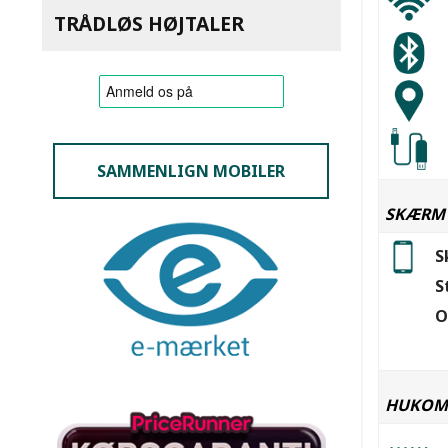
TRÅDLØS HØJTALER
SAMMENLIGN MOBILER
SKÆRM
S
S
O
HUKOM