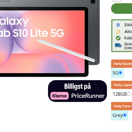
Vælg Dataf
5G
Vælg Lager
128GB
Vælg Farve
Grey