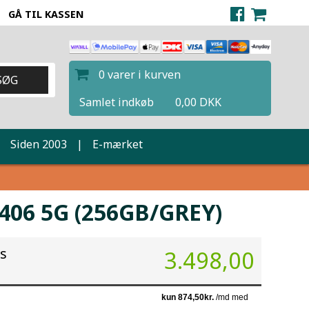
GÅ TIL KASSEN
0 varer i kurven
Samlet indkøb
0,00 DKK
|
Siden 2003
|
E-mærket
406 5G (256GB/GREY)
is
3.498,00