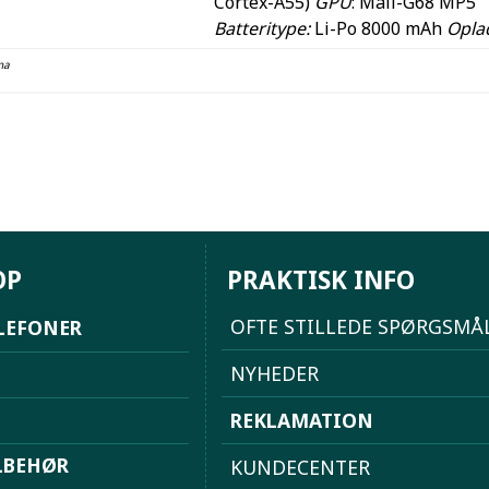
Cortex-A55)
GPU
: Mali-G68 MP5
Batteritype:
Li-Po 8000 mAh
Opla
na
OP
PRAKTISK INFO
OFTE STILLEDE SPØRGSMÅ
LEFONER
NYHEDER
REKLAMATION
LBEHØR
KUNDECENTER