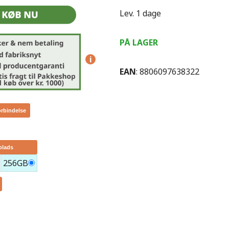
Lev. 1 dage
PÅ LAGER
i
EAN
: 8806097638322
orbindelse
plads
256GB