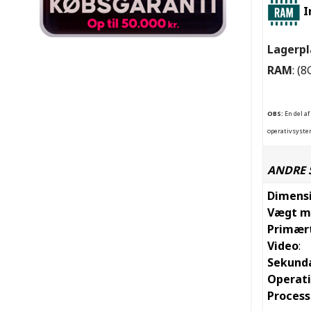
I
Lagerpl
RAM
: (
OBS:
En del af
operativsystem
ANDRE 
Dimens
Vægt m
Primær
Video
:
Sekund
Operat
Process