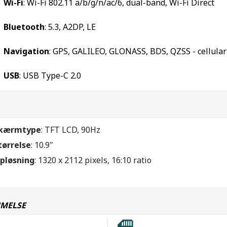
Wi-Fi
: Wi-Fi 802.11 a/b/g/n/ac/6, dual-band, Wi-Fi Direct
Bluetooth
: 5.3, A2DP, LE
Navigation
: GPS, GALILEO, GLONASS, BDS, QZSS - cellular
USB
: USB Type-C 2.0
kærmtype
: TFT LCD, 90Hz
tørrelse
: 10.9"
pløsning
: 1320 x 2112 pixels, 16:10 ratio
MELSE