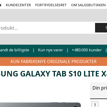
N
KUNDECENTER
FORTRYDELSESRET
OM SALGSBUTIKKEN
landt de billigste
|
Kun nye varer
|
+480.000 kunder
KUN FABRIKSNYE ORIGINALE PRODUKTER
UNG GALAXY TAB S10 LITE X
Din pr