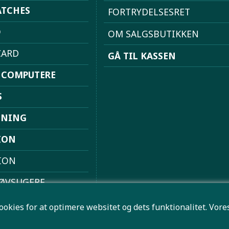
TCHES
FORTRYDELSESRET
D
OM SALGSBUTIKKEN
ARD
GÅ TIL KASSEN
 COMPUTERE
S
DNING
ION
ION
ØVSUGERE
 FRITID
ookies for at optimere websitet og dets funktionalitet. Vo
HØJTALER