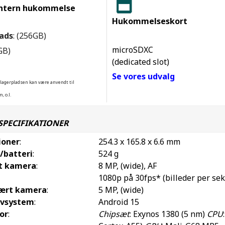
ntern hukommelse
Hukommelseskort
ads
: (256GB)
microSDXC
8GB)
(dedicated slot)
Se vores udvalg
 lagerpladsen kan være anvendt til
, o.l.
SPECIFIKATIONER
ioner
:
254.3 x 165.8 x 6.6 mm
/batteri
:
524 g
t kamera
:
8 MP, (wide), AF
1080p på 30fps* (billeder per se
ært kamera
:
5 MP, (wide)
ivsystem
:
Android 15
or
:
Chipsæt
: Exynos 1380 (5 nm)
CPU