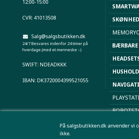
12:00-15:00
SMARTWA
CVR: 41013508
SKØNHE
MEMORYC
Salg@salgsbutikken.dk
24/7 Besvares indenfor 24 timer på
BÆRBARE
hverdage.(med et menneske :-)
HEADSET
SWIFT: NDEADKKK
HUSHOL
IBAN: DK3720004399521055
NAVIGAT
PLAYSTAT
ROBOTST
SPORT OG
På salgsbutikken.dk anvender vi c
ikke.
TRÅDLØS 