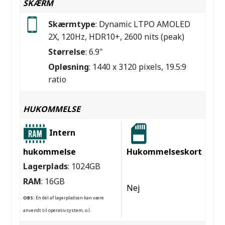
SKÆRM
Skærmtype
: Dynamic LTPO AMOLED
2X, 120Hz, HDR10+, 2600 nits (peak)
Størrelse
: 6.9"
Opløsning
: 1440 x 3120 pixels, 19.5:9
ratio
HUKOMMELSE
Intern
hukommelse
Hukommelseskort
Lagerplads
: 1024GB
RAM
: 16GB
Nej
OBS:
En del af lagerpladsen kan være
anvendt til operativsystem, o.l.