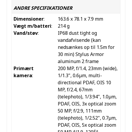
ANDRE SPECIFIKATIONER
Dimensioner
:
163.6 x 78.1 x 7.9 mm
Vægt m/batteri
:
214 g
Vand/støv
:
IP68 dust tight og
vandafvisende (kan
nedsænkes op til 1.5m for
30 min) Stylus Armor
aluminum 2 frame
Primært
200 MP, f/1.4, 23mm (wide),
kamera
:
1/1.3", 0.6µm, multi-
directional PDAF, OIS 10
MP, f/2.4, 67mm
(telephoto), 1/3.94", 1.0µm,
PDAF, OIS, 3x optical zoom
50 MP, f/2.9, 111mm
(telephoto), 1/2.52", 0.7µm,
PDAF, OIS, 5x optical zoom