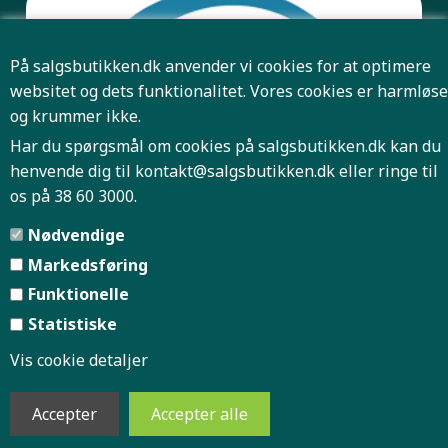
På salgsbutikken.dk anvender vi cookies for at optimere
websitet og dets funktionalitet. Vores cookies er harmløse
og krummer ikke.
Har du spørgsmål om cookies på salgsbutikken.dk kan du
henvende dig til
kontakt@salgsbutikken.dk
eller ringe til
os på 38 60 3000.
Pris og antal er først bindende når Salgsbutikken har
Nødvendige
bekræftet din ordre.
Markedsføring
Funktionelle
Forside
Firmaprofil
|
|
Statistiske
Vis cookie detaljer
Handelsbetingelser
Indkøbskurv
|
|
Køb retur label
Gå til kassen
|