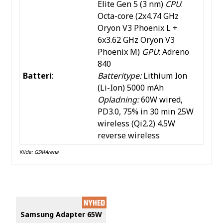
Elite Gen 5 (3 nm)
CPU
:
Octa-core (2x4.74 GHz
Oryon V3 Phoenix L +
6x3.62 GHz Oryon V3
Phoenix M)
GPU
: Adreno
840
Batteri
:
Batteritype:
Lithium Ion
(Li-Ion) 5000 mAh
Opladning:
60W wired,
PD3.0, 75% in 30 min 25W
wireless (Qi2.2) 4.5W
reverse wireless
Kilde:
GSMArena
Samsung Adapter 65W