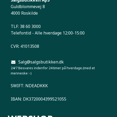
Salgsbutikken ApS
Guldblommevej 8
4000 Roskilde
TLF: 38 60 3000
Telefontid - Alle hverdage 12:00-15:00
CVR: 41013508
Salg@salgsbutikken.dk
24/7 Besvares indenfor 24 timer på hverdage.(med et
menneske :-)
SWIFT: NDEADKKK
IBAN: DK3720004399521055