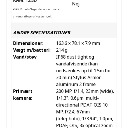
Nej
OBS:
En del af lagerpladsen kan være
anvendt til operativsystem, o.l.
ANDRE SPECIFIKATIONER
Dimensioner
:
163.6 x 78.1 x 7.9 mm
Vægt m/batteri
:
214 g
Vand/støv
:
IP68 dust tight og
vandafvisende (kan
nedsænkes op til 1.5m for
30 min) Stylus Armor
aluminum 2 frame
Primært
200 MP, f/1.4, 23mm (wide),
kamera
:
1/1.3", 0.6µm, multi-
directional PDAF, OIS 10
MP, f/2.4, 67mm
(telephoto), 1/3.94", 1.0µm,
PDAF, OIS, 3x optical zoom