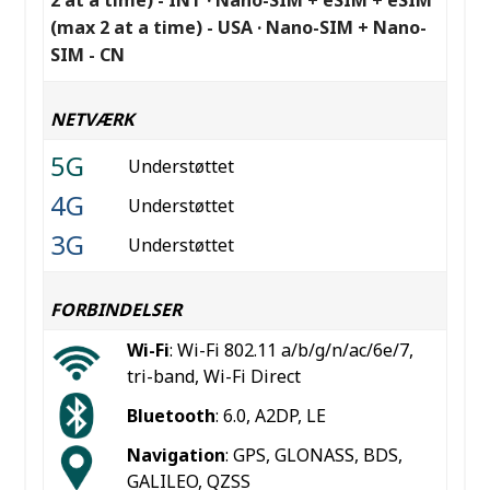
(max 2 at a time) - USA · Nano-SIM + Nano-
SIM - CN
NETVÆRK
5G
Understøttet
4G
Understøttet
3G
Understøttet
FORBINDELSER
Wi-Fi
: Wi-Fi 802.11 a/b/g/n/ac/6e/7,
tri-band, Wi-Fi Direct
Bluetooth
: 6.0, A2DP, LE
Navigation
: GPS, GLONASS, BDS,
GALILEO, QZSS