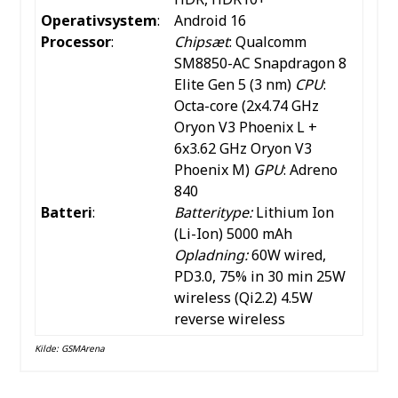
Operativsystem
:
Android 16
Processor
:
Chipsæt
: Qualcomm
SM8850-AC Snapdragon 8
Elite Gen 5 (3 nm)
CPU
:
Octa-core (2x4.74 GHz
Oryon V3 Phoenix L +
6x3.62 GHz Oryon V3
Phoenix M)
GPU
: Adreno
840
Batteri
:
Batteritype:
Lithium Ion
(Li-Ion) 5000 mAh
Opladning:
60W wired,
PD3.0, 75% in 30 min 25W
wireless (Qi2.2) 4.5W
reverse wireless
Kilde:
GSMArena