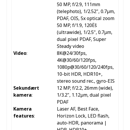
50 MP, f/2.9, 111mm
(telephoto), 1/2.52", 0.7µm,
PDAF, OIS, 5x optical zoom
50 MP, f/1.9, 120Ëš
(ultrawide), 1/2.5", 0.7µm,
dual pixel PDAF, Super
Steady video
Video
:
8K@24/30fps,
4K@30/60/120fps,
1080p@30/60/120/240fps,
10-bit HDR, HDR10+,
stereo sound rec., gyro-EIS
Sekundært
12 MP, f/2.2, 26mm (wide),
kamera
:
1/3.2", 1.12µm, dual pixel
PDAF
Kamera
Laser AF, Best Face,
features
:
Horizon Lock, LED flash,
auto-HDR, panorama |
HDR, HDR10+