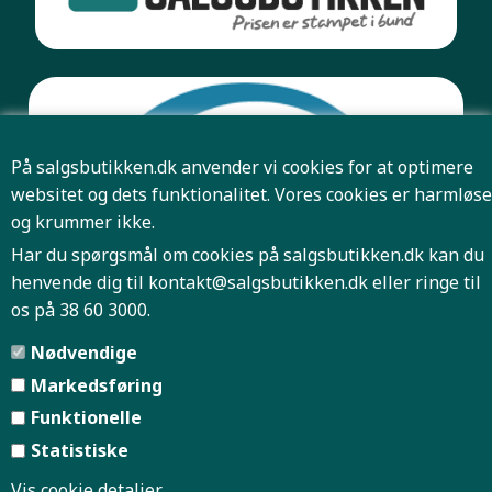
På salgsbutikken.dk anvender vi cookies for at optimere
websitet og dets funktionalitet. Vores cookies er harmløse
og krummer ikke.
Har du spørgsmål om cookies på salgsbutikken.dk kan du
henvende dig til
kontakt@salgsbutikken.dk
eller ringe til
os på 38 60 3000.
Pris og antal er først bindende når Salgsbutikken har
Nødvendige
bekræftet din ordre.
Markedsføring
Funktionelle
Forside
Firmaprofil
|
|
Statistiske
Vis cookie detaljer