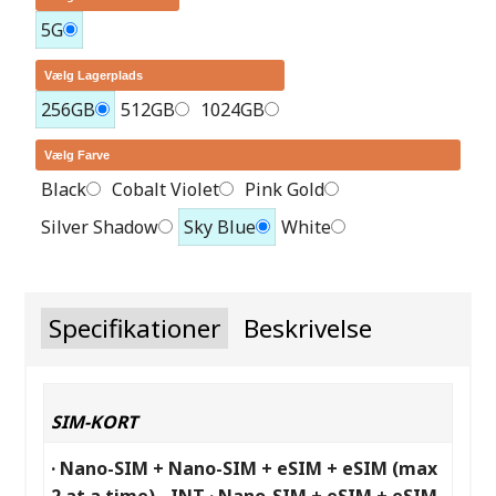
5G
Vælg Lagerplads
256GB
512GB
1024GB
Vælg Farve
Black
Cobalt Violet
Pink Gold
Silver Shadow
Sky Blue
White
Specifikationer
Beskrivelse
SIM-KORT
· Nano-SIM + Nano-SIM + eSIM + eSIM (max
2 at a time) - INT · Nano-SIM + eSIM + eSIM