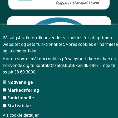
På salgsbutikken.dk anvender vi cookies for at optimere
websitet og dets funktionalitet. Vores cookies er harmløse
og krummer ikke.
Har du spørgsmål om cookies på salgsbutikken.dk kan du
henvende dig til
kontakt@salgsbutikken.dk
eller ringe til
os på 38 60 3000.
Pris og antal er først bindende når Salgsbutikken har
Nødvendige
bekræftet din ordre.
Markedsføring
Funktionelle
Forside
Firmaprofil
|
|
Statistiske
Vis cookie detaljer
Handelsbetingelser
Indkøbskurv
|
|