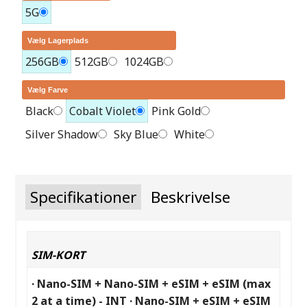
5G
Vælg Lagerplads
256GB
512GB
1024GB
Vælg Farve
Black
Cobalt Violet
Pink Gold
Silver Shadow
Sky Blue
White
Specifikationer
Beskrivelse
SIM-KORT
· Nano-SIM + Nano-SIM + eSIM + eSIM (max
2 at a time) - INT · Nano-SIM + eSIM + eSIM