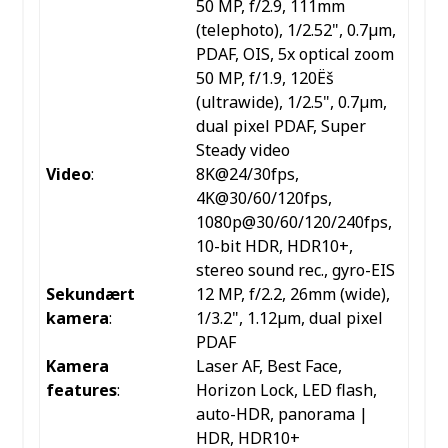
50 MP, f/2.9, 111mm
(telephoto), 1/2.52", 0.7µm,
PDAF, OIS, 5x optical zoom
50 MP, f/1.9, 120Ëš
(ultrawide), 1/2.5", 0.7µm,
dual pixel PDAF, Super
Steady video
Video
:
8K@24/30fps,
4K@30/60/120fps,
1080p@30/60/120/240fps,
10-bit HDR, HDR10+,
stereo sound rec., gyro-EIS
Sekundært
12 MP, f/2.2, 26mm (wide),
kamera
:
1/3.2", 1.12µm, dual pixel
PDAF
Kamera
Laser AF, Best Face,
features
:
Horizon Lock, LED flash,
auto-HDR, panorama |
HDR, HDR10+