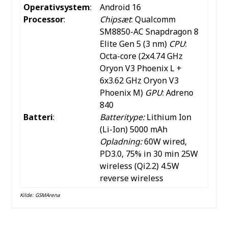
Operativsystem
:
Android 16
Processor
:
Chipsæt
: Qualcomm
SM8850-AC Snapdragon 8
Elite Gen 5 (3 nm)
CPU
:
Octa-core (2x4.74 GHz
Oryon V3 Phoenix L +
6x3.62 GHz Oryon V3
Phoenix M)
GPU
: Adreno
840
Batteri
:
Batteritype:
Lithium Ion
(Li-Ion) 5000 mAh
Opladning:
60W wired,
PD3.0, 75% in 30 min 25W
wireless (Qi2.2) 4.5W
reverse wireless
Kilde:
GSMArena