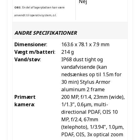
Nej
OBS:
En del af lagerpladsen kan være
anvendt til operativsystem, o.l.
ANDRE SPECIFIKATIONER
Dimensioner
:
163.6 x 78.1 x 7.9 mm
Vægt m/batteri
:
214 g
Vand/støv
:
IP68 dust tight og
vandafvisende (kan
nedsænkes op til 1.5m for
30 min) Stylus Armor
aluminum 2 frame
Primært
200 MP, f/1.4, 23mm (wide),
kamera
:
1/1.3", 0.6µm, multi-
directional PDAF, OIS 10
MP, f/2.4, 67mm
(telephoto), 1/3.94", 1.0µm,
PDAF, OIS, 3x optical zoom