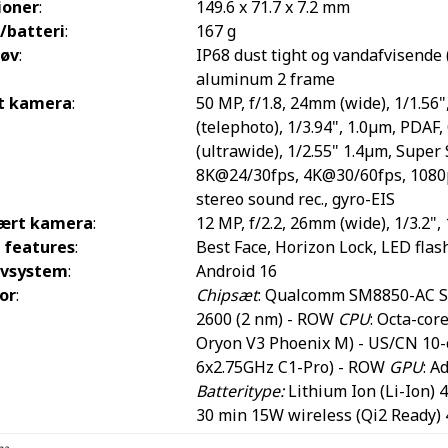
ioner
:
149.6 x 71.7 x 7.2 mm
/batteri
:
167 g
tøv
:
IP68 dust tight og vandafvisende
aluminum 2 frame
t kamera
:
50 MP, f/1.8, 24mm (wide), 1/1.56"
(telephoto), 1/3.94", 1.0µm, PDAF,
(ultrawide), 1/2.55" 1.4µm, Super
8K@24/30fps, 4K@30/60fps, 1080
stereo sound rec., gyro-EIS
ært kamera
:
12 MP, f/2.2, 26mm (wide), 1/3.2",
 features
:
Best Face, Horizon Lock, LED fl
ivsystem
:
Android 16
or
:
Chipsæt
: Qualcomm SM8850-AC Sn
2600 (2 nm) - ROW
CPU
: Octa-cor
Oryon V3 Phoenix M) - US/CN 10-
6x2.75GHz C1-Pro) - ROW
GPU
: A
Batteritype:
Lithium Ion (Li-Ion)
30 min 15W wireless (Qi2 Ready) 