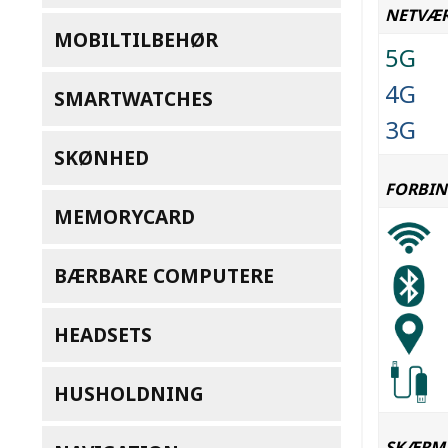
NETVÆ
MOBILTILBEHØR
5G
4G
SMARTWATCHES
3G
SKØNHED
FORBIN
MEMORYCARD
BÆRBARE COMPUTERE
HEADSETS
HUSHOLDNING
SKÆRM