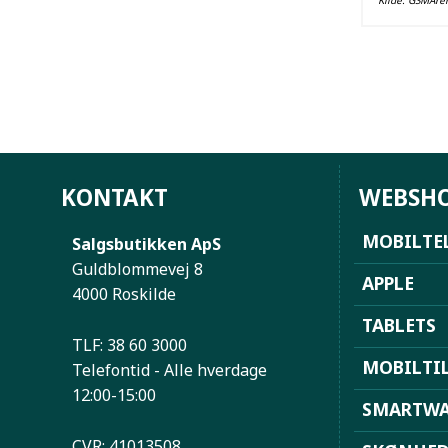
Kilde:
GSMAre
KONTAKT
WEBSH
MOBILTE
Salgsbutikken ApS
Guldblommevej 8
APPLE
4000 Roskilde
TABLETS
TLF: 38 60 3000
MOBILTI
Telefontid - Alle hverdage
12:00-15:00
SMARTWA
CVR: 41013508