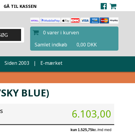
GÅ TIL KASSEN
0 varer i kurven
Samlet indkøb
0,00 DKK
|
Siden 2003
|
E-mærket
SKY BLUE)
is
6.103,00