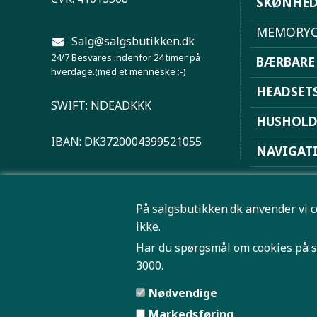
SKØNHE
MEMORYC
Salg@salgsbutikken.dk
24/7 Besvares indenfor 24 timer på
BÆRBARE
hverdage.(med et menneske :-)
HEADSET
SWIFT: NDEADKKK
HUSHOL
IBAN: DK3720004399521055
NAVIGAT
PLAYSTAT
På salgsbutikken.dk anvender vi c
ROBOTST
ikke.
SPORT OG
Har du spørgsmål om cookies på s
3000.
TRÅDLØS 
Nødvendige
Markedsføring