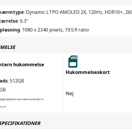
kærmtype
: Dynamic LTPO AMOLED 2X, 120Hz, HDR10+, 2600
tørrelse
: 6.3"
pløsning
: 1080 x 2340 pixels, 19.5:9 ratio
MELSE
ntern hukommelse
Hukommelseskort
ads
: 512GB
2GB
Nej
 lagerpladsen kan være anvendt til
, o.l.
SPECIFIKATIONER