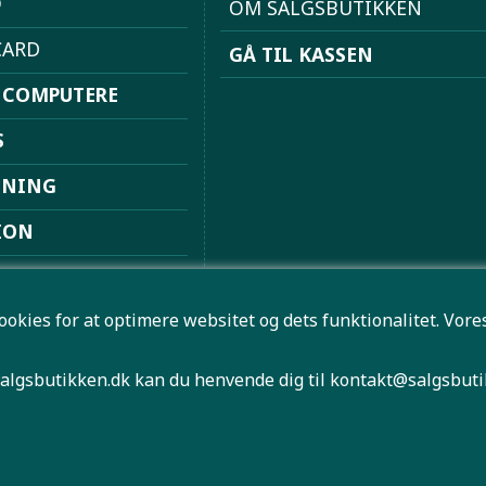
D
OM SALGSBUTIKKEN
ARD
GÅ TIL KASSEN
 COMPUTERE
S
DNING
ION
ION
ookies for at optimere websitet og dets funktionalitet. Vo
ØVSUGERE
 FRITID
algsbutikken.dk kan du henvende dig til
kontakt@salgsbuti
HØJTALER