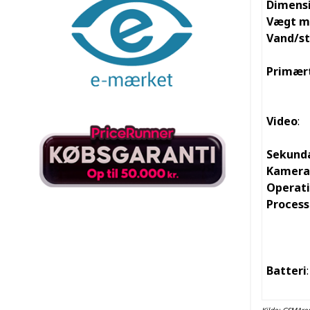
Dimens
Vægt m
Vand/s
Primær
Video
:
Sekund
Kamera
Operat
Process
Batteri
: