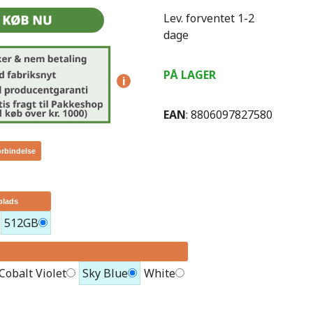
Lev. forventet 1-2
dage
PÅ LAGER
i
EAN
: 8806097827580
orbindelse
plads
512GB
Cobalt Violet
Sky Blue
White