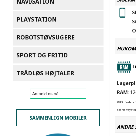
NAVIGATION
S
PLAYSTATION
S
O
ROBOTSTØVSUGERE
HUKOM
SPORT OG FRITID
I
TRÅDLØS HØJTALER
Lagerpl
RAM
: 1
OBS:
En del af
operativsystem
SAMMENLIGN MOBILER
ANDRE 