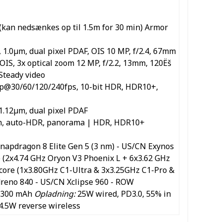
 (kan nedsænkes op til 1.5m for 30 min) Armor
, 1.0µm, dual pixel PDAF, OIS 10 MP, f/2.4, 67mm
 OIS, 3x optical zoom 12 MP, f/2.2, 13mm, 120Ëš
 Steady video
p@30/60/120/240fps, 10-bit HDR, HDR10+,
 1.12µm, dual pixel PDAF
ash, auto-HDR, panorama | HDR, HDR10+
apdragon 8 Elite Gen 5 (3 nm) - US/CN Exynos
e (2x4.74 GHz Oryon V3 Phoenix L + 6x3.62 GHz
core (1x3.80GHz C1-Ultra & 3x3.25GHz C1-Pro &
dreno 840 - US/CN Xclipse 960 - ROW
 4300 mAh
Opladning:
25W wired, PD3.0, 55% in
4.5W reverse wireless