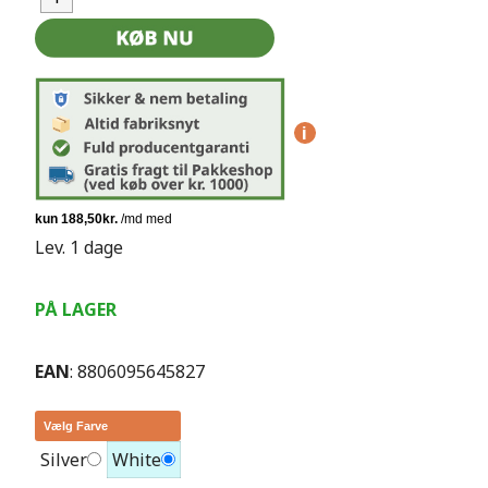
i
Lev. 1 dage
PÅ LAGER
EAN
: 8806095645827
Vælg Farve
Silver
White