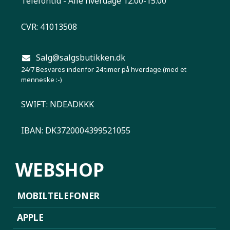
Telefontid - Alle hverdage 12:00-15:00
CVR: 41013508
Salg@salgsbutikken.dk
24/7 Besvares indenfor 24 timer på hverdage.(med et
menneske :-)
SWIFT: NDEADKKK
IBAN: DK3720004399521055
WEBSHOP
MOBILTELEFONER
APPLE