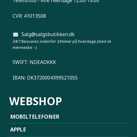
Telefontid - Alle hverdage 12:00-15:00
CVR: 41013508
Salg@salgsbutikken.dk
24/7 Besvares indenfor 24 timer på hverdage.(med et
menneske :-)
SWIFT: NDEADKKK
IBAN: DK3720004399521055
WEBSHOP
MOBILTELEFONER
APPLE