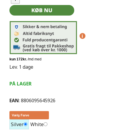
i
Lev. 1 dage
PÅ LAGER
EAN
: 8806095645926
Vælg Farve
Silver
White