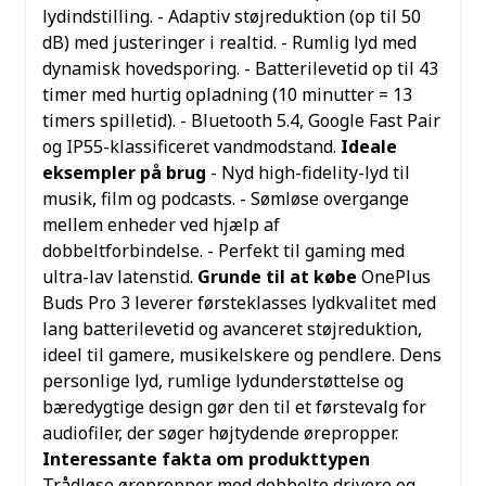
lydindstilling.
- Adaptiv støjreduktion (op til 50
dB) med justeringer i realtid.
- Rumlig lyd med
dynamisk hovedsporing.
- Batterilevetid op til 43
timer med hurtig opladning (10 minutter = 13
timers spilletid).
- Bluetooth 5.4, Google Fast Pair
og IP55-klassificeret vandmodstand.
Ideale
eksempler på brug
- Nyd high-fidelity-lyd til
musik, film og podcasts.
- Sømløse overgange
mellem enheder ved hjælp af
dobbeltforbindelse.
- Perfekt til gaming med
ultra-lav latenstid.
Grunde til at købe
OnePlus
Buds Pro 3 leverer førsteklasses lydkvalitet med
lang batterilevetid og avanceret støjreduktion,
ideel til gamere, musikelskere og pendlere. Dens
personlige lyd, rumlige lydunderstøttelse og
bæredygtige design gør den til et førstevalg for
audiofiler, der søger højtydende ørepropper.
Interessante fakta om produkttypen
Trådløse ørepropper med dobbelte drivere og