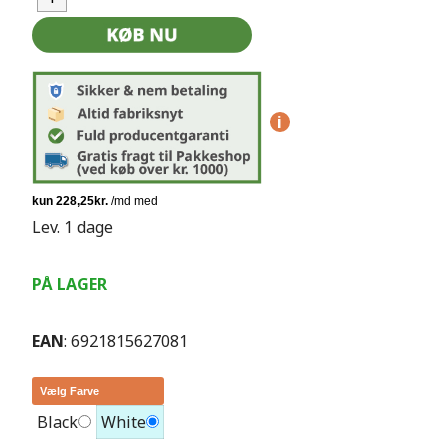
i
Lev. 1 dage
PÅ LAGER
EAN
: 6921815627081
Vælg Farve
Black
White