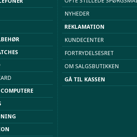
OFTE STILLEDE SPØRGSMÅ
LEFONER
NYHEDER
REKLAMATION
LBEHØR
KUNDECENTER
TCHES
FORTRYDELSESRET
D
OM SALGSBUTIKKEN
ARD
GÅ TIL KASSEN
 COMPUTERE
S
DNING
ION