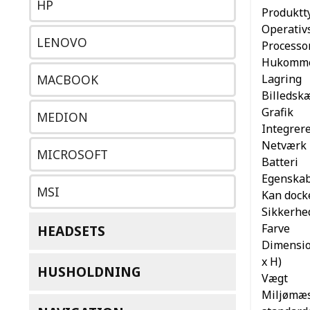
HP
Produktt
Operativ
LENOVO
Processo
Hukomme
Lagring
MACBOOK
Billedsk
Grafik
MEDION
Integrer
Netværk
MICROSOFT
Batteri
Egenska
MSI
Kan dock
Sikkerhe
Farve
HEADSETS
Dimensio
x H)
HUSHOLDNING
Vægt
Miljømæs