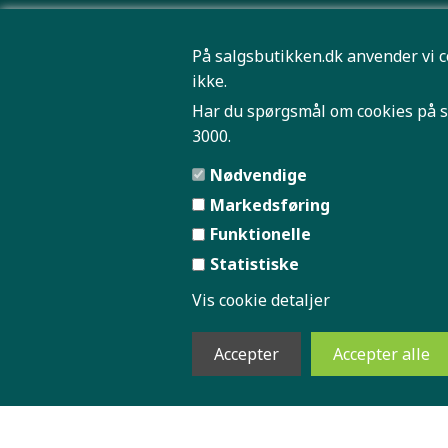
PLAYSTAT
På salgsbutikken.dk anvender vi c
ROBOTST
ikke.
SPORT OG
Har du spørgsmål om cookies på s
3000.
TRÅDLØS 
Nødvendige
Markedsføring
Funktionelle
Statistiske
SAMME
Vis cookie detaljer
Pris og
Forside
Firmaprofil
|