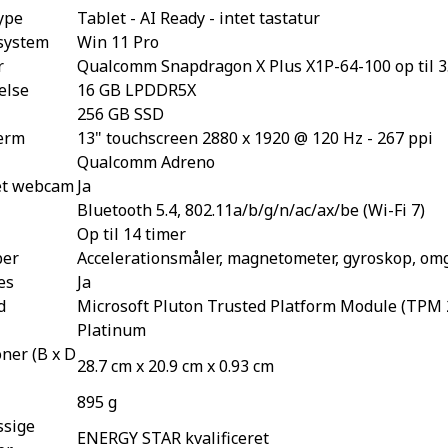
ype
Tablet - AI Ready - intet tastatur
system
Win 11 Pro
r
Qualcomm Snapdragon X Plus X1P-64-100 op til 3
lse
16 GB LPDDR5X
256 GB SSD
ærm
13" touchscreen 2880 x 1920 @ 120 Hz - 267 ppi
Qualcomm Adreno
et webcam
Ja
Bluetooth 5.4, 802.11a/b/g/n/ac/ax/be (Wi-Fi 7)
Op til 14 timer
ber
Accelerationsmåler, magnetometer, gyroskop, om
es
Ja
d
Microsoft Pluton Trusted Platform Module (TPM 2
Platinum
ner (B x D
28.7 cm x 20.9 cm x 0.93 cm
895 g
sige
ENERGY STAR kvalificeret