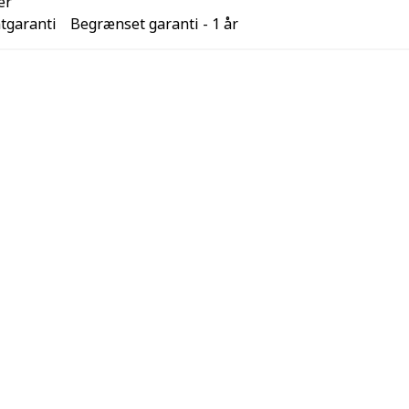
er
tgaranti
Begrænset garanti - 1 år