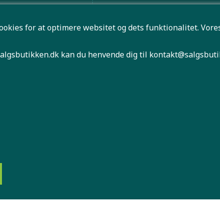
ION
ookies for at optimere websitet og dets funktionalitet. Vo
ØVSUGERE
 FRITID
algsbutikken.dk kan du henvende dig til
kontakt@salgsbuti
HØJTALER
NLIGN MOBILER
 antal er først bindende når Salgsbutikken har bekræftet di
Handelsbetingelser
Indkøbskurv
Køb ret
|
|
|