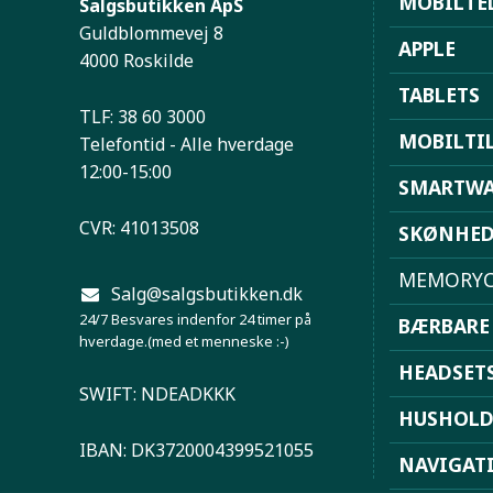
MOBILTE
Salgsbutikken ApS
Guldblommevej 8
APPLE
4000 Roskilde
TABLETS
TLF: 38 60 3000
MOBILTI
Telefontid - Alle hverdage
12:00-15:00
SMARTWA
CVR: 41013508
SKØNHE
MEMORYC
Salg@salgsbutikken.dk
24/7 Besvares indenfor 24 timer på
BÆRBARE
hverdage.(med et menneske :-)
HEADSET
SWIFT: NDEADKKK
HUSHOL
IBAN: DK3720004399521055
NAVIGAT