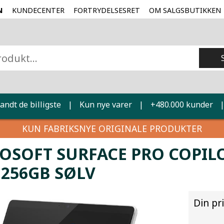
N
KUNDECENTER
FORTRYDELSESRET
OM SALGSBUTIKKEN
landt de billigste
|
Kun nye varer
|
+480.000 kunder
KUN FABRIKSNYE ORIGINALE PRODUKTER
OSOFT SURFACE PRO COPILOT
 256GB SØLV
Din pr