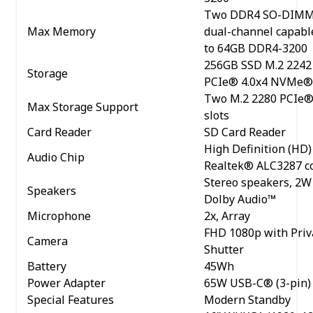
Two DDR4 SO-DIMM 
Max Memory
dual-channel capabl
to 64GB DDR4-3200
256GB SSD M.2 2242
Storage
PCIe® 4.0x4 NVMe®
Two M.2 2280 PCIe® 
Max Storage Support
slots
Card Reader
SD Card Reader
High Definition (HD)
Audio Chip
Realtek® ALC3287 c
Stereo speakers, 2W 
Speakers
Dolby Audio™
Microphone
2x, Array
FHD 1080p with Priv
Camera
Shutter
Battery
45Wh
Power Adapter
65W USB-C® (3-pin)
Special Features
Modern Standby