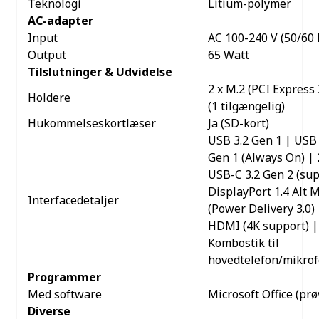
Teknologi
Litium-polymer
AC-adapter
Input
AC 100-240 V (50/60 
Output
65 Watt
Tilslutninger & Udvidelse
2 x M.2 (PCI Express 
Holdere
(1 tilgængelig)
Hukommelseskortlæser
Ja (SD-kort)
USB 3.2 Gen 1 | USB 
Gen 1 (Always On) | 
USB-C 3.2 Gen 2 (su
DisplayPort 1.4 Alt 
Interfacedetaljer
(Power Delivery 3.0) 
HDMI (4K support) |
Kombostik til
hovedtelefon/mikro
Programmer
Med software
Microsoft Office (prø
Diverse