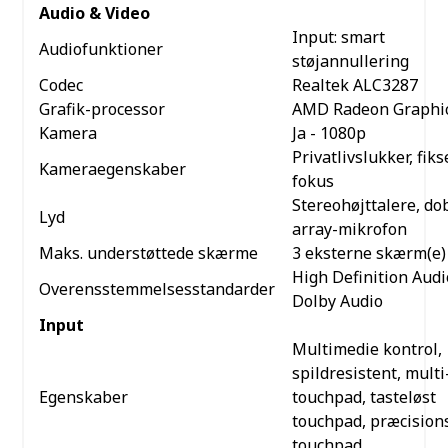
Audio & Video
Input: smart
Audiofunktioner
støjannullering
Codec
Realtek ALC3287
Grafik-processor
AMD Radeon Graphi
Kamera
Ja - 1080p
Privatlivslukker, fiks
Kameraegenskaber
fokus
Stereohøjttalere, do
Lyd
array-mikrofon
Maks. understøttede skærme
3 eksterne skærm(e)
High Definition Audi
Overensstemmelsesstandarder
Dolby Audio
Input
Multimedie kontrol,
spildresistent, mult
Egenskaber
touchpad, tasteløst
touchpad, præcision
touchpad