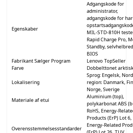
Adgangskode for
administrator,
adgangskode for har
opstartsadgangskod
Egenskaber
MIL-STD-810H teste
Rapid Charge Pro, 
Standby, selvhelbre
BIOS
Fabrikant Sælger Program
Lenovo TopSeller
Farve
Dobbelttonet arktisk
Sprog: Engelsk, Nord
Lokalisering
region: Danmark, Fin
Norge, Sverige
Aluminium (top),
Materiale af etui
polykarbonat ABS (b
RoHS, Energy-Relate
Products (ErP) Lot 6,
Energy-Related Prod
Overensstemmelsesstandarder
(ErP) Lot 26, TUV