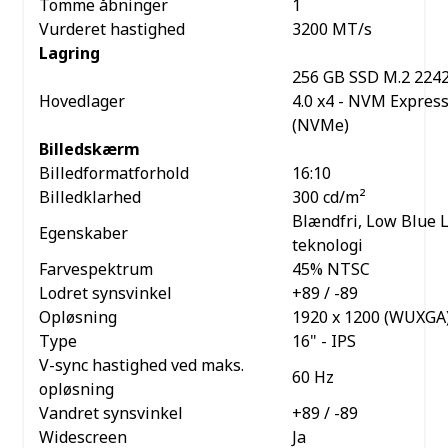
Tomme åbninger
1
Vurderet hastighed
3200 MT/s
Lagring
256 GB SSD M.2 2242
Hovedlager
4.0 x4 - NVM Expres
(NVMe)
Billedskærm
Billedformatforhold
16:10
Billedklarhed
300 cd/m²
Blændfri, Low Blue L
Egenskaber
teknologi
Farvespektrum
45% NTSC
Lodret synsvinkel
+89 / -89
Opløsning
1920 x 1200 (WUXGA
Type
16" - IPS
V-sync hastighed ved maks.
60 Hz
opløsning
Vandret synsvinkel
+89 / -89
Widescreen
Ja