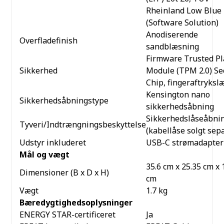
Rheinland Low Blue 
(Software Solution)
Anodiserende
Overfladefinish
sandblæsning
Firmware Trusted Pl
Sikkerhed
Module (TPM 2.0) Se
Chip, fingeraftryksl
Kensington nano
Sikkerhedsåbningstype
sikkerhedsåbning
Sikkerhedslåseåbni
Tyveri/Indtrængningsbeskyttelse
(kabellåse solgt sep
Udstyr inkluderet
USB-C strømadapter
Mål og vægt
35.6 cm x 25.35 cm x 
Dimensioner (B x D x H)
cm
Vægt
1.7 kg
Bæredygtighedsoplysninger
ENERGY STAR-certificeret
Ja