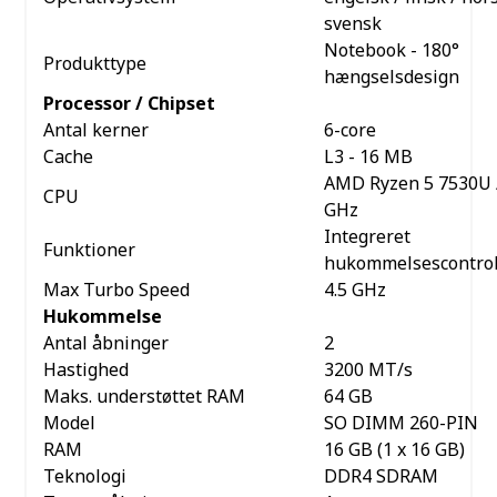
svensk
Notebook - 180°
Produkttype
hængselsdesign
Processor / Chipset
Antal kerner
6-core
Cache
L3 - 16 MB
AMD Ryzen 5 7530U 
CPU
GHz
Integreret
Funktioner
hukommelsescontrol
Max Turbo Speed
4.5 GHz
Hukommelse
Antal åbninger
2
Hastighed
3200 MT/s
Maks. understøttet RAM
64 GB
Model
SO DIMM 260-PIN
RAM
16 GB (1 x 16 GB)
Teknologi
DDR4 SDRAM