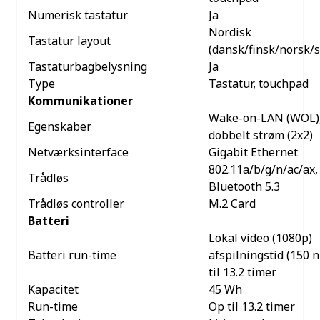
Numerisk tastatur
Ja
Nordisk
Tastatur layout
(dansk/finsk/norsk/
Tastaturbagbelysning
Ja
Type
Tastatur, touchpad
Kommunikationer
Wake-on-LAN (WOL)
Egenskaber
dobbelt strøm (2x2)
Netværksinterface
Gigabit Ethernet
802.11a/b/g/n/ac/ax,
Trådløs
Bluetooth 5.3
Trådløs controller
M.2 Card
Batteri
Lokal video (1080p)
Batteri run-time
afspilningstid (150 ni
til 13.2 timer
Kapacitet
45 Wh
Run-time
Op til 13.2 timer