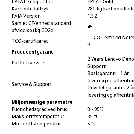
EPEAT kompatibel
EPEAT Gold
Karbonfodaftryk
280 kg karbonudled
PAIA Version
1.3.2
Samlet CF/enhed standard
45
afvigelse (kg CO2e)
- TCO Certified Not
TCO-certificeret
9
Producentgaranti
2 Years Lenovo Depo
Pakket service
Support
Basisgaranti - 1 år -
levering og afhentni
Service & Support
Udvidet garanti - 2 år
levering og afhentn
Miljømæssige parametre
Fugtighedsgrad ved brug
8 - 95%
Maks. driftstemperatur
35 °C
Min. driftstemperatur
5 °C