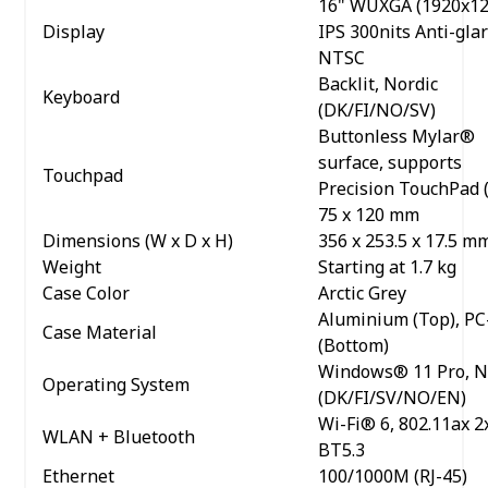
16" WUXGA (1920x12
Display
IPS 300nits Anti-gla
NTSC
Backlit, Nordic
Keyboard
(DK/FI/NO/SV)
Buttonless Mylar®
surface, supports
Touchpad
Precision TouchPad 
75 x 120 mm
Dimensions (W x D x H)
356 x 253.5 x 17.5 m
Weight
Starting at 1.7 kg
Case Color
Arctic Grey
Aluminium (Top), P
Case Material
(Bottom)
Windows® 11 Pro, N
Operating System
(DK/FI/SV/NO/EN)
Wi-Fi® 6, 802.11ax 2
WLAN + Bluetooth
BT5.3
Ethernet
100/1000M (RJ-45)