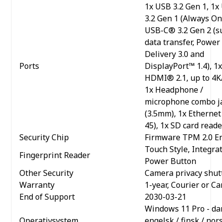
1x USB 3.2 Gen 1, 1x
3.2 Gen 1 (Always On
USB-C® 3.2 Gen 2 (s
data transfer, Power
Delivery 3.0 and
Ports
DisplayPort™ 1.4), 1x
HDMI® 2.1, up to 4K
1x Headphone /
microphone combo j
(3.5mm), 1x Ethernet 
45), 1x SD card reade
Security Chip
Firmware TPM 2.0 E
Touch Style, Integra
Fingerprint Reader
Power Button
Other Security
Camera privacy shut
Warranty
1-year, Courier or Ca
End of Support
2030-03-21
Windows 11 Pro - da
Operativsystem
engelsk / finsk / nors