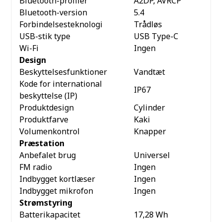
Bluetooth-profiler
A2DP, AVRCP
Bluetooth-version
5.4
Forbindelsesteknologi
Trådløs
USB-stik type
USB Type-C
Wi-Fi
Ingen
Design
Beskyttelsesfunktioner
Vandtæt
Kode for international
IP67
beskyttelse (IP)
Produktdesign
Cylinder
Produktfarve
Kaki
Volumenkontrol
Knapper
Præstation
Anbefalet brug
Universel
FM radio
Ingen
Indbygget kortlæser
Ingen
Indbygget mikrofon
Ingen
Strømstyring
Batterikapacitet
17,28 Wh