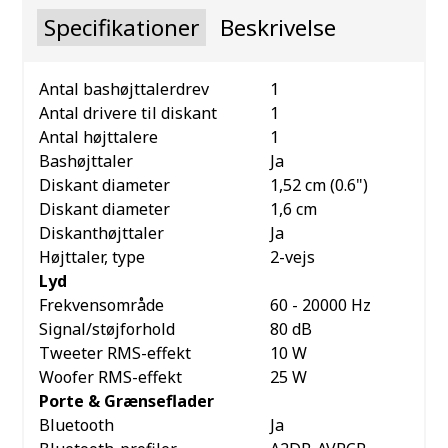
Specifikationer
Beskrivelse
Antal bashøjttalerdrev
1
Antal drivere til diskant
1
Antal højttalere
1
Bashøjttaler
Ja
Diskant diameter
1,52 cm (0.6")
Diskant diameter
1,6 cm
Diskanthøjttaler
Ja
Højttaler, type
2-vejs
Lyd
Frekvensområde
60 - 20000 Hz
Signal/støjforhold
80 dB
Tweeter RMS-effekt
10 W
Woofer RMS-effekt
25 W
Porte & Grænseflader
Bluetooth
Ja