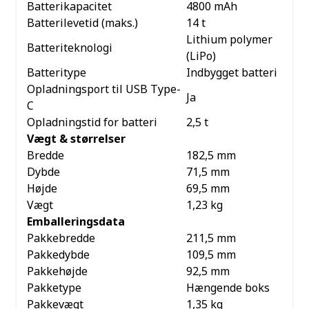
Batterikapacitet
4800 mAh
Batterilevetid (maks.)
14 t
Lithium polymer
Batteriteknologi
(LiPo)
Batteritype
Indbygget batteri
Opladningsport til USB Type-
Ja
C
Opladningstid for batteri
2,5 t
Vægt & størrelser
Bredde
182,5 mm
Dybde
71,5 mm
Højde
69,5 mm
Vægt
1,23 kg
Emballeringsdata
Pakkebredde
211,5 mm
Pakkedybde
109,5 mm
Pakkehøjde
92,5 mm
Pakketype
Hængende boks
Pakkevægt
1,35 kg