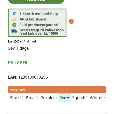
i
Lev. 1 dage
PÅ LAGER
EAN
: 1200130019296
Vælg Farve
Black
Blue
Purple
Red
Squad
White