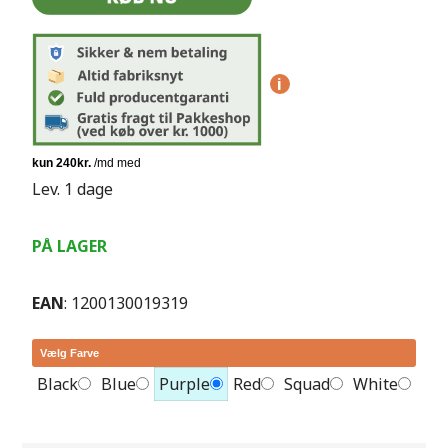
i
Lev. 1 dage
PÅ LAGER
EAN
: 1200130019319
Vælg Farve
Black
Blue
Purple
Red
Squad
White