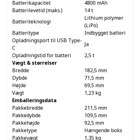
Batterikapacitet
4800 mAh
Batterilevetid (maks.)
14 t
Lithium polymer
Batteriteknologi
(LiPo)
Batteritype
Indbygget batteri
Opladningsport til USB Type-
Ja
C
Opladningstid for batteri
2,5 t
Vægt & størrelser
Bredde
182,5 mm
Dybde
71,5 mm
Højde
69,5 mm
Vægt
1,23 kg
Emballeringsdata
Pakkebredde
211,5 mm
Pakkedybde
109,5 mm
Pakkehøjde
92,5 mm
Pakketype
Hængende boks
Pakkevægt
1,35 kg