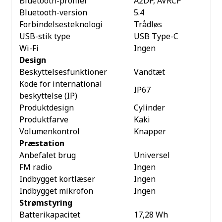
Bluetooth-profiler
A2DP, AVRCP
Bluetooth-version
5.4
Forbindelsesteknologi
Trådløs
USB-stik type
USB Type-C
Wi-Fi
Ingen
Design
Beskyttelsesfunktioner
Vandtæt
Kode for international
IP67
beskyttelse (IP)
Produktdesign
Cylinder
Produktfarve
Kaki
Volumenkontrol
Knapper
Præstation
Anbefalet brug
Universel
FM radio
Ingen
Indbygget kortlæser
Ingen
Indbygget mikrofon
Ingen
Strømstyring
Batterikapacitet
17,28 Wh