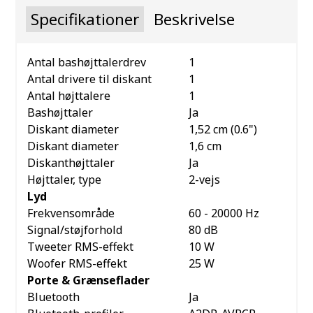
Specifikationer
Beskrivelse
Antal bashøjttalerdrev
1
Antal drivere til diskant
1
Antal højttalere
1
Bashøjttaler
Ja
Diskant diameter
1,52 cm (0.6")
Diskant diameter
1,6 cm
Diskanthøjttaler
Ja
Højttaler, type
2-vejs
Lyd
Frekvensområde
60 - 20000 Hz
Signal/støjforhold
80 dB
Tweeter RMS-effekt
10 W
Woofer RMS-effekt
25 W
Porte & Grænseflader
Bluetooth
Ja