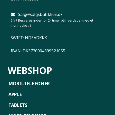
Salg@salgsbutikken.dk
24/7 Besvares indenfor 24 timer på hverdage.(med et
menneske :-)
SWIFT: NDEADKKK
IBAN: DK3720004399521055
WEBSHOP
MOBILTELEFONER
APPLE
TABLETS