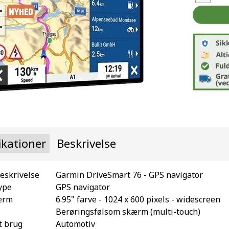
ikationer
Beskrivelse
eskrivelse
Garmin DriveSmart 76 - GPS navigator
ype
GPS navigator
ærm
6.95" farve - 1024 x 600 pixels - widescreen
Berøringsfølsom skærm (multi-touch)
t brug
Automotiv