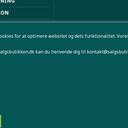
DNING
ION
ION
ookies for at optimere websitet og dets funktionalitet. Vo
ØVSUGERE
 FRITID
algsbutikken.dk kan du henvende dig til
kontakt@salgsbuti
HØJTALER
NLIGN MOBILER
 antal er først bindende når Salgsbutikken har bekræftet di