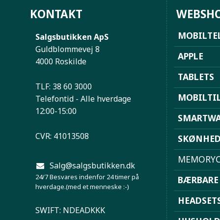
KONTAKT
WEBSH
MOBILTE
Salgsbutikken ApS
Guldblommevej 8
APPLE
4000 Roskilde
TABLETS
TLF: 38 60 3000
MOBILTI
Telefontid - Alle hverdage
12:00-15:00
SMARTWA
CVR: 41013508
SKØNHE
MEMORYC
Salg@salgsbutikken.dk
24/7 Besvares indenfor 24 timer på
BÆRBARE
hverdage.(med et menneske :-)
HEADSET
SWIFT: NDEADKKK