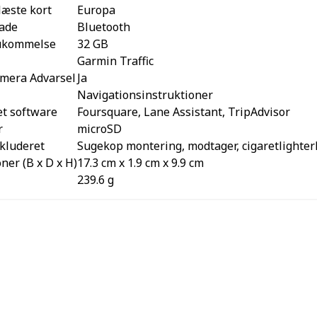
læste kort
Europa
ade
Bluetooth
ukommelse
32 GB
Garmin Traffic
mera Advarsel
Ja
Navigationsinstruktioner
et software
Foursquare, Lane Assistant, TripAdvisor
r
microSD
nkluderet
Sugekop montering, modtager, cigaretlighter
er (B x D x H)
17.3 cm x 1.9 cm x 9.9 cm
239.6 g