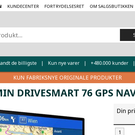
N
KUNDECENTER
FORTRYDELSESRET
OM SALGSBUTIKKEN
landt de billigste
|
Kun nye varer
|
+480.000 kunder
KUN FABRIKSNYE ORIGINALE PRODUKTER
IN DRIVESMART 76 GPS NAV
Din pr