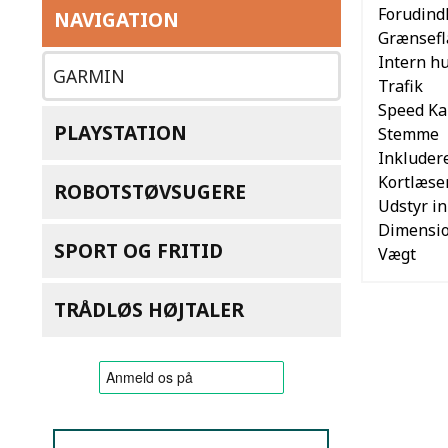
Forudind
NAVIGATION
Grænsefl
Intern h
GARMIN
Trafik
Speed Ka
PLAYSTATION
Stemme
Inkluder
Kortlæse
ROBOTSTØVSUGERE
Udstyr i
Dimension
SPORT OG FRITID
Vægt
TRÅDLØS HØJTALER