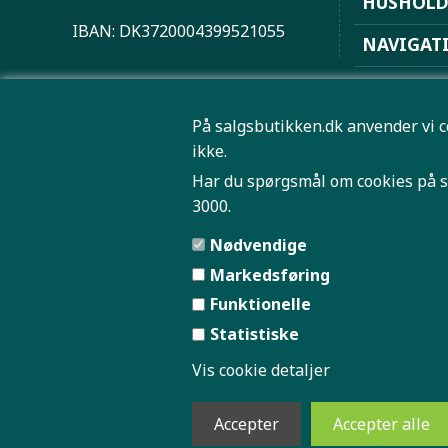
HUSHOL
IBAN: DK3720004399521055
NAVIGAT
PLAYSTAT
På salgsbutikken.dk anvender vi c
ROBOTST
ikke.
SPORT OG
Har du spørgsmål om cookies på s
3000.
TRÅDLØS 
Nødvendige
Markedsføring
Funktionelle
Statistiske
SAMME
Vis cookie detaljer
Pris og