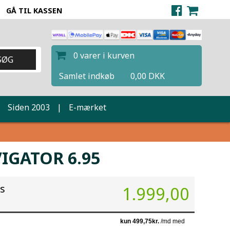
GÅ TIL KASSEN
0 varer i kurven
Samlet indkøb
0,00 DKK
|
Siden 2003
|
E-mærket
IGATOR 6.95
is
1.999,00