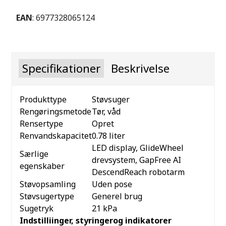
EAN
: 6977328065124
Specifikationer
Beskrivelse
Produkttype
Støvsuger
Rengøringsmetode
Tør, våd
Rensertype
Opret
Renvandskapacitet
0.78 liter
LED display, GlideWheel
Særlige
drevsystem, GapFree AI
egenskaber
DescendReach robotarm
Støvopsamling
Uden pose
Støvsugertype
Generel brug
Sugetryk
21 kPa
Indstilliinger, styringerog indikatorer