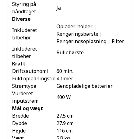
Styring på
Ja
håndtaget
Diverse
Oplader-holder |
Inkluderet
Rengøringsbørste |
tilbehør
Rengøringsopløsning | Filter
Inkluderet
Rullebørste
tilbehør
Kraft
Driftsautonomi
60 min.
Fuld opladningstid
4 timer
Strømtype
Genopladelige batterier
Vurderet
400 W
inputstrøm
Mål og vægt
Bredde
27.5 cm
Dybde
27.9 cm
Højde
116 cm
Vægt
5.8 kg