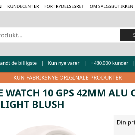
N
KUNDECENTER
FORTRYDELSESRET
OM SALGSBUTIKKEN
landt de billigste
|
Kun nye varer
|
+480.000 kunder
KUN FABRIKSNYE ORIGINALE PRODUKTER
E WATCH 10 GPS 42MM ALU 
- LIGHT BLUSH
Din pr