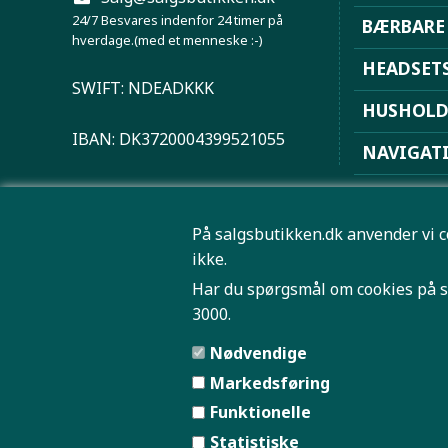
24/7 Besvares indenfor 24 timer på
BÆRBARE
hverdage.(med et menneske :-)
HEADSET
SWIFT: NDEADKKK
HUSHOL
IBAN: DK3720004399521055
NAVIGAT
PLAYSTAT
På salgsbutikken.dk anvender vi c
ROBOTST
ikke.
SPORT OG
Har du spørgsmål om cookies på s
3000.
TRÅDLØS 
Nødvendige
Markedsføring
Funktionelle
Statistiske