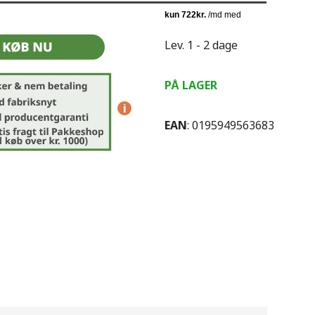
Lev. 1 - 2 dage
PÅ LAGER
i
EAN
: 0195949563683