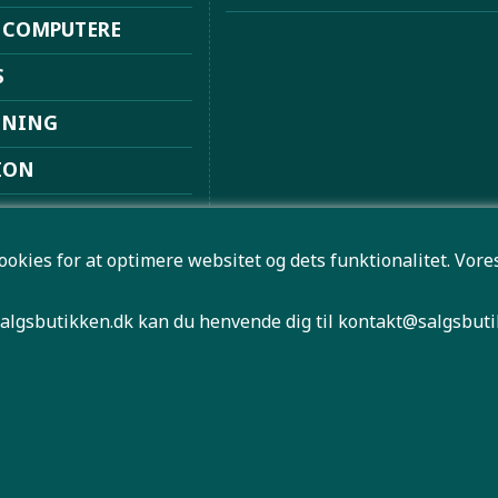
 COMPUTERE
S
DNING
ION
ION
ookies for at optimere websitet og dets funktionalitet. Vo
ØVSUGERE
 FRITID
algsbutikken.dk kan du henvende dig til
kontakt@salgsbuti
HØJTALER