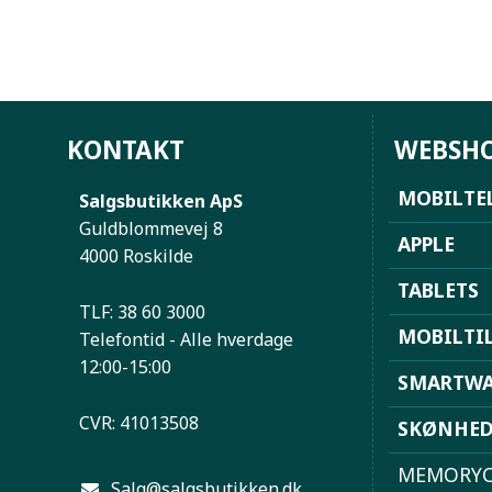
KONTAKT
WEBSH
MOBILTE
Salgsbutikken ApS
Guldblommevej 8
APPLE
4000 Roskilde
TABLETS
TLF: 38 60 3000
MOBILTI
Telefontid - Alle hverdage
12:00-15:00
SMARTWA
CVR: 41013508
SKØNHE
MEMORYC
Salg@salgsbutikken.dk