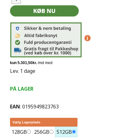
i
Lev. 1 dage
PÅ LAGER
EAN
: 0195949823763
Vælg Lagerplads
128GB
256GB
512GB