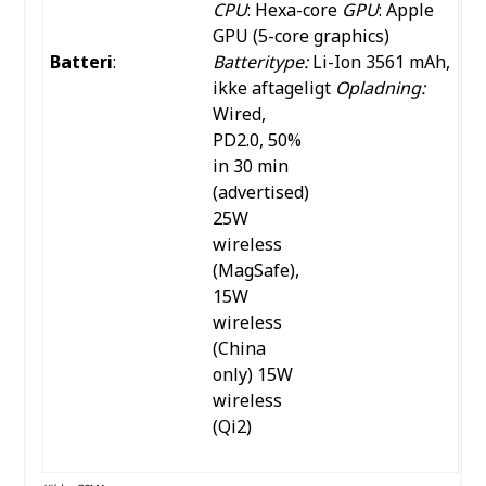
CPU
: Hexa-core
GPU
: Apple
GPU (5-core graphics)
Batteri
:
Batteritype:
Li-Ion 3561 mAh,
ikke aftageligt
Opladning:
Wired,
PD2.0, 50%
in 30 min
(advertised)
25W
wireless
(MagSafe),
15W
wireless
(China
only)
15W
wireless
(Qi2)