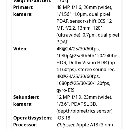
Vægt m/batteri
:
170 g
Primært
48 MP, f/1.6, 26mm (wide),
kamera
:
1/1.56", 1.0µm, dual pixel
PDAF, sensor-shift OIS
12
MP, f/2.2, 13mm, 120˚
(ultrawide), 0.7µm, dual pixel
PDAF
Video
:
4K@24/25/30/60fps,
1080p@25/30/60/120/240fps,
HDR, Dolby Vision HDR (op
til 60fps), stereo sound rec.
4K@24/25/30/60fps,
1080p@25/30/60/120fps,
gyro-EIS
Sekundært
12 MP, f/1.9, 23mm (wide),
kamera
:
1/3.6", PDAF
SL 3D,
(depth/biometrics sensor)
Operativsystem
:
iOS 18
Processor
:
Chipsæt
: Apple A18 (3 nm)