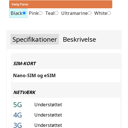
Vælg Farve
Black
Pink
Teal
Ultramarine
White
Specifikationer
Beskrivelse
SIM-KORT
Nano-SIM og eSIM
NETVÆRK
5G
Understøttet
4G
Understøttet
3G
Understøttet