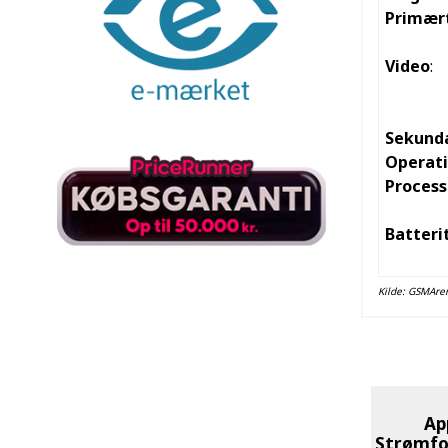
Primær
Video
:
Sekund
Operat
Process
Batteri
Kilde:
GSMAre
Ap
Strømfor