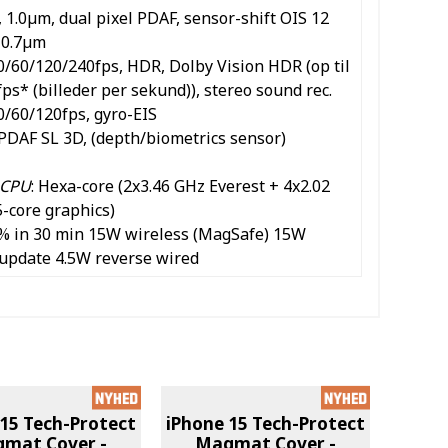
, 1.0µm, dual pixel PDAF, sensor-shift OIS
12
, 0.7µm
60/120/240fps, HDR, Dolby Vision HDR (op til
ps* (billeder per sekund)), stereo sound rec.
/60/120fps, gyro-EIS
 PDAF
SL 3D, (depth/biometrics sensor)
CPU
: Hexa-core (2x3.46 GHz Everest + 4x2.02
5-core graphics)
% in 30 min
15W wireless (MagSafe)
15W
 update
4.5W reverse wired
 15 Tech-Protect
iPhone 15 Tech-Protect
mat Cover -
Magmat Cover -