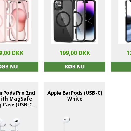
9,00 DKK
199,00 DKK
1
irPods Pro 2nd
Apple EarPods (USB-C)
with MagSafe
White
 Case (USB-C) -
hite EU