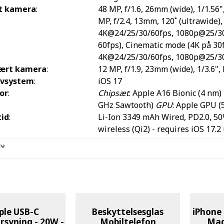
t kamera
:
48 MP, f/1.6, 26mm (wide), 1/1.56"
MP, f/2.4, 13mm, 120˚ (ultrawide)
4K@24/25/30/60fps, 1080p@25/30/
60fps), Cinematic mode (4K på 30f
4K@24/25/30/60fps, 1080p@25/30
ært kamera
:
12 MP, f/1.9, 23mm (wide), 1/3.6",
ivsystem
:
iOS 17
or
:
Chipsæt
: Apple A16 Bionic (4 nm)
GHz Sawtooth)
GPU
: Apple GPU (
tid
:
Li-Ion 3349 mAh
Wired, PD2.0, 50
wireless (Qi2) - requires iOS 17.2
na
ple USB-C
Beskyttelsesglas
iPhone
syning - 20W -
Mobiltelefon
Mag