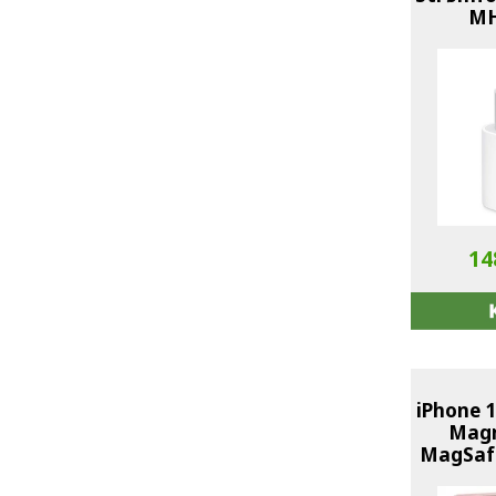
MH
14
iPhone 1
Magm
MagSafe
Sky 