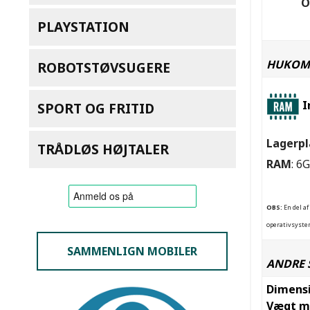
O
PLAYSTATION
HUKOM
ROBOTSTØVSUGERE
I
SPORT OG FRITID
Lagerpl
TRÅDLØS HØJTALER
RAM
: 6
OBS:
En del af
operativsystem
SAMMENLIGN MOBILER
ANDRE 
Dimens
Vægt m