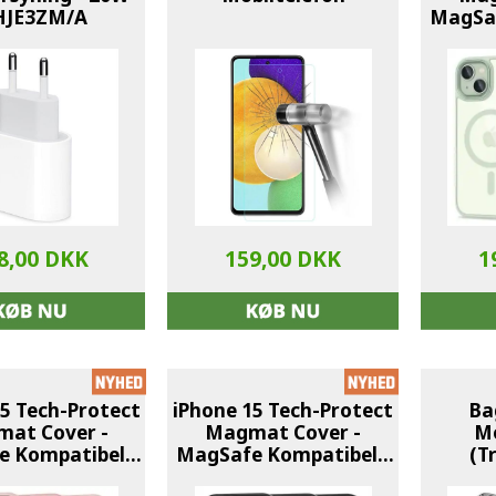
JE3ZM/A
MagSaf
G
8,00 DKK
159,00 DKK
1
5 Tech-Protect
iPhone 15 Tech-Protect
Ba
at Cover -
Magmat Cover -
Mo
 Kompatibel -
MagSafe Kompatibel -
(T
Pink / Klar
Sort / Klar