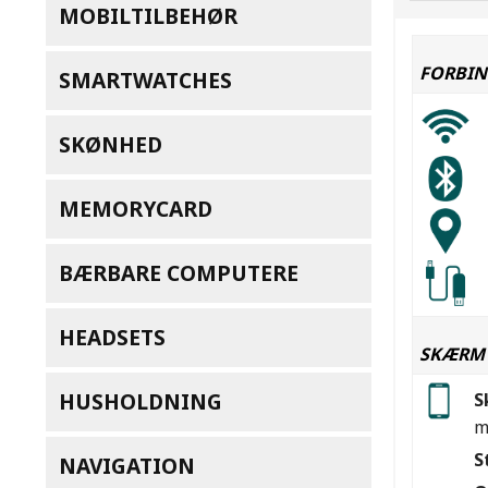
MOBILTILBEHØR
FORBIN
SMARTWATCHES
SKØNHED
MEMORYCARD
BÆRBARE COMPUTERE
HEADSETS
SKÆRM
HUSHOLDNING
S
m
S
NAVIGATION