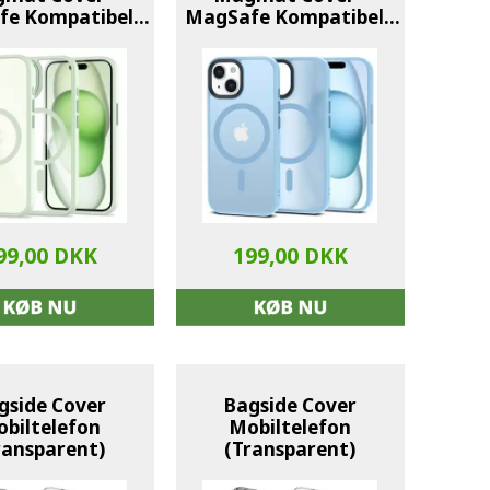
e Kompatibel -
MagSafe Kompatibel -
røn / Klar
Sky Blå / Frostet
99,00 DKK
199,00 DKK
gside Cover
Bagside Cover
biltelefon
Mobiltelefon
ransparent)
(Transparent)