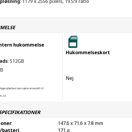
pløsning
: 1179 x 2556 pixels, 19.5:9 ratio
MELSE
ntern hukommelse
Hukommelseskort
ads
: 512GB
GB
Nej
 lagerpladsen kan være anvendt til
, o.l.
SPECIFIKATIONER
ioner
:
147.6 x 71.6 x 7.8 mm
/batteri
:
171 g