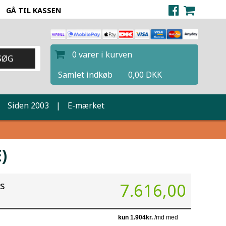
GÅ TIL KASSEN
0 varer i kurven
Samlet indkøb
0,00 DKK
|
Siden 2003
|
E-mærket
)
is
7.616,00