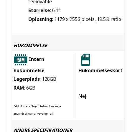
removable
Størrelse
: 6.1"
Opløsning
: 1179 x 2556 pixels, 19.5:9 ratio
HUKOMMELSE
Intern
hukommelse
Hukommelseskort
Lagerplads
: 128GB
RAM
: 6GB
Nej
OBS:
En del af lagerpladsen kan være
anvendt til operativsystem, o.l.
ANDRE SPECIFIKATIONER