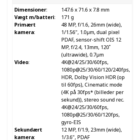
Dimensioner
:
147.6 x 71.6 x 7.8 mm
Vægt m/batteri
:
171 g
Primært
48 MP, f/1.6, 26mm (wide),
kamera
:
1/1.56", 1.0µm, dual pixel
PDAF, sensor-shift OIS
12
MP, f/2.4, 13mm, 120˚
(ultrawide), 0.7µm
Video
:
4K@24/25/30/60fps,
1080p@25/30/60/120/240fps,
HDR, Dolby Vision HDR (op
til 60fps), Cinematic mode
(4K på 30fps* (billeder per
sekund)), stereo sound rec.
4K@24/25/30/60fps,
1080p@25/30/60/120fps,
gyro-EIS
Sekundært
12 MP, f/1.9, 23mm (wide),
kamera
:
1/3.6", PDAF