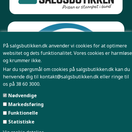
På salgsbutikken.dk anvender vi cookies for at optimere
websitet og dets funktionalitet. Vores cookies er harmløse
og krummer ikke.
Har du spørgsmål om cookies på salgsbutikken.dk kan du
henvende dig til
kontakt@salgsbutikken.dk
eller ringe til
os på 38 60 3000.
Pris og antal er først bindende når Salgsbutikken har
Nødvendige
bekræftet din ordre.
Markedsføring
Funktionelle
Forside
Firmaprofil
|
|
Statistiske