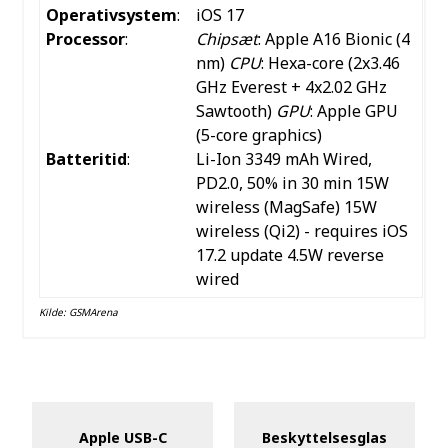
Operativsystem
:
iOS 17
Processor
:
Chipsæt
: Apple A16 Bionic (4
nm)
CPU
: Hexa-core (2x3.46
GHz Everest + 4x2.02 GHz
Sawtooth)
GPU
: Apple GPU
(5-core graphics)
Batteritid
:
Li-Ion 3349 mAh
Wired,
PD2.0, 50% in 30 min
15W
wireless (MagSafe)
15W
wireless (Qi2) - requires iOS
17.2 update
4.5W reverse
wired
Kilde:
GSMArena
Apple USB-C
Beskyttelsesglas