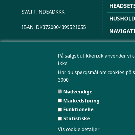
HEADSET
SWIFT: NDEADKKK
HUSHOL
IBAN: DK3720004399521055
NAVIGAT
PLAYSTAT
På salgsbutikken.dk anvender vi c
ROBOTST
ikke.
SPORT OG
Har du spørgsmål om cookies på s
3000.
TRÅDLØS 
Nødvendige
Markedsføring
Funktionelle
Statistiske
SAMME
Vis cookie detaljer