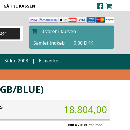
GÅ TIL KASSEN
0 varer i kurven
Samlet indkøb
0,00 DKK
|
Siden 2003
|
E-mærket
6GB/BLUE)
is
18.804,00