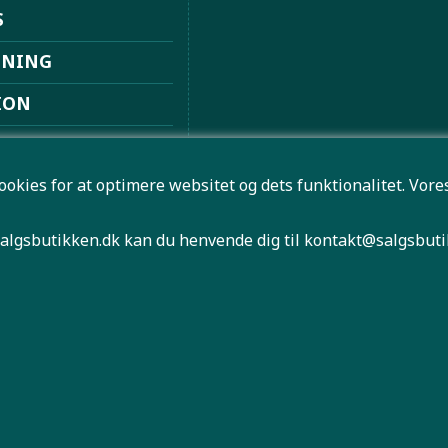
S
DNING
ION
ION
ookies for at optimere websitet og dets funktionalitet. Vo
ØVSUGERE
 FRITID
algsbutikken.dk kan du henvende dig til
kontakt@salgsbuti
HØJTALER
NLIGN MOBILER