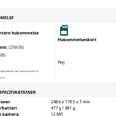
MELSE
ntern hukommelse
Hukommelseskort
ads
: (256GB)
4GB)
Nej
 lagerpladsen kan være anvendt til
, o.l.
SPECIFIKATIONER
ioner
:
248.6 x 179.5 x 7 mm
/batteri
:
477 g / 481 g
t kamera
:
12 MP,