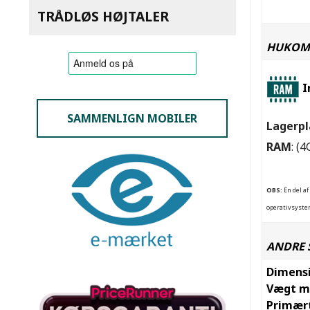
TRÅDLØS HØJTALER
HUKOM
I
SAMMENLIGN MOBILER
Lagerpl
RAM
: (
OBS:
En del af
operativsystem
ANDRE 
Dimens
Vægt m
Primær