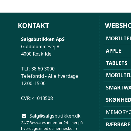
KONTAKT
WEBSH
MOBILTE
Salgsbutikken ApS
Guldblommevej 8
APPLE
4000 Roskilde
TABLETS
TLF: 38 60 3000
MOBILTI
Telefontid - Alle hverdage
12:00-15:00
SMARTWA
CVR: 41013508
SKØNHE
MEMORYC
Salg@salgsbutikken.dk
24/7 Besvares indenfor 24 timer på
BÆRBARE
hverdage.(med et menneske :-)