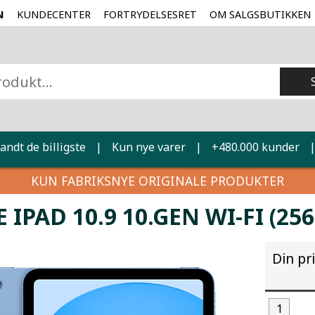
N
KUNDECENTER
FORTRYDELSESRET
OM SALGSBUTIKKEN
landt de billigste
|
Kun nye varer
|
+480.000 kunder
KUN FABRIKSNYE ORIGINALE PRODUKTER
 IPAD 10.9 10.GEN WI-FI (25
Din pr