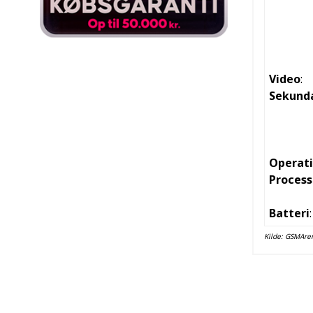
Video
:
Sekund
Operat
Process
Batteri
:
Kilde:
GSMAre