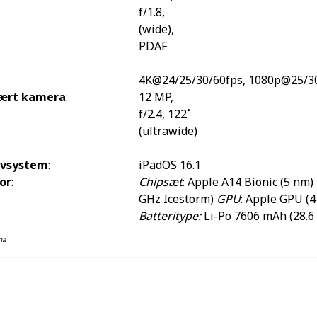
f/1.8,
(wide),
PDAF
4K@24/25/30/60fps, 1080p@25/30
ært kamera
:
12 MP,
f/2.4, 122˚
(ultrawide)
ivsystem
:
iPadOS 16.1
or
:
Chipsæt
: Apple A14 Bionic (5 nm)
GHz Icestorm)
GPU
: Apple GPU (4
Batteritype:
Li-Po 7606 mAh (28.6
na