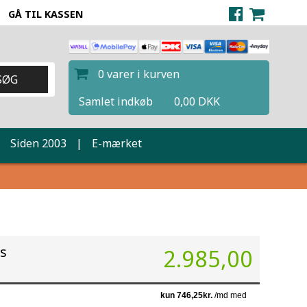
GÅ TIL KASSEN
0 varer i kurven
Samlet indkøb
0,00 DKK
|
Siden 2003
|
E-mærket
is
2.985,00