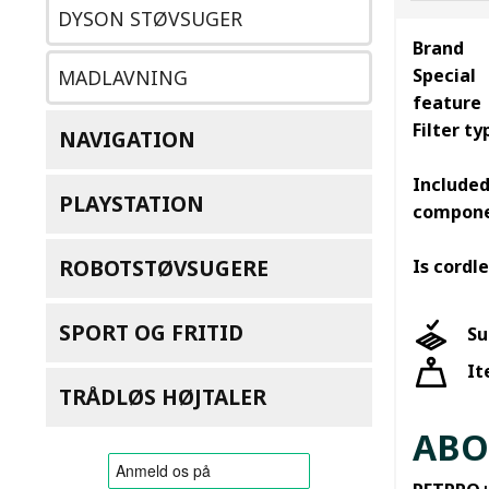
DYSON STØVSUGER
Brand
Special
MADLAVNING
feature
Filter ty
NAVIGATION
Include
PLAYSTATION
compon
ROBOTSTØVSUGERE
Is cordl
SPORT OG FRITID
Su
It
TRÅDLØS HØJTALER
ABO