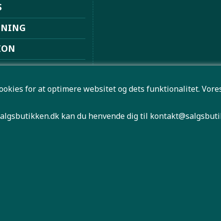
S
DNING
ION
ION
ookies for at optimere websitet og dets funktionalitet. Vo
ØVSUGERE
 FRITID
algsbutikken.dk kan du henvende dig til
kontakt@salgsbuti
HØJTALER
NLIGN MOBILER