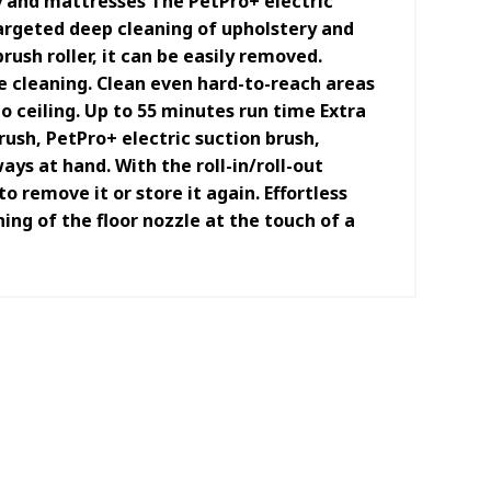
 and mattresses The PetPro+ electric
 targeted deep cleaning of upholstery and
rush roller, it can be easily removed.
e cleaning. Clean even hard-to-reach areas
o ceiling. Up to 55 minutes run time Extra
rush, PetPro+ electric suction brush,
ways at hand. With the roll-in/roll-out
o remove it or store it again. Effortless
ning of the floor nozzle at the touch of a