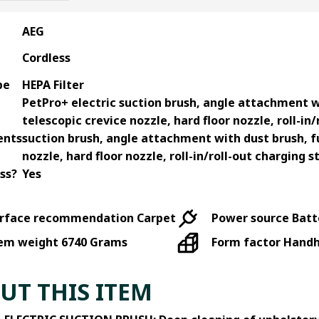
AEG
Cordless
pe
HEPA Filter
PetPro+ electric suction brush, angle attachment wi
d
telescopic crevice nozzle, hard floor nozzle, roll-in
ents
suction brush, angle attachment with dust brush, fu
nozzle, hard floor nozzle, roll-in/roll-out charging s
ess?
Yes
rface recommendation
Carpet
Power source
Batt
em weight
6740 Grams
Form factor
Handh
UT THIS ITEM