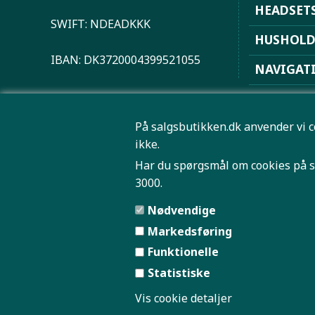
HEADSET
SWIFT: NDEADKKK
HUSHOL
IBAN: DK3720004399521055
NAVIGAT
PLAYSTAT
På salgsbutikken.dk anvender vi c
ROBOTST
ikke.
SPORT OG
Har du spørgsmål om cookies på s
3000.
TRÅDLØS 
Nødvendige
Markedsføring
Funktionelle
Statistiske
SAMME
Vis cookie detaljer