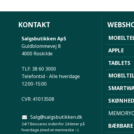
KONTAKT
WEBSH
MOBILTE
Salgsbutikken ApS
Guldblommevej 8
APPLE
4000 Roskilde
TABLETS
TLF: 38 60 3000
MOBILTI
Telefontid - Alle hverdage
12:00-15:00
SMARTWA
CVR: 41013508
SKØNHE
MEMORYC
Salg@salgsbutikken.dk
24/7 Besvares indenfor 24 timer på
BÆRBARE
hverdage.(med et menneske :-)