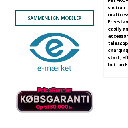
PETPRO+ 
suction 
mattress
SAMMENLIGN MOBILER
Freestan
easily a
accessor
telescopi
charging
start, ef
button E