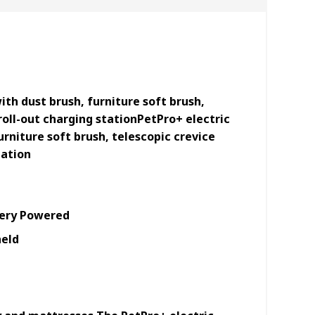
th dust brush, furniture soft brush,
/roll-out charging stationPetPro+ electric
rniture soft brush, telescopic crevice
tation
ery Powered
eld